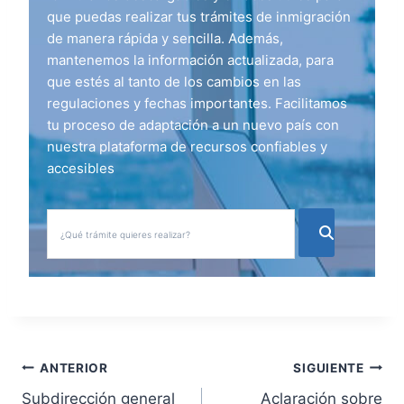
que puedas realizar tus trámites de inmigración
de manera rápida y sencilla. Además,
mantenemos la información actualizada, para
que estés al tanto de los cambios en las
regulaciones y fechas importantes. Facilitamos
tu proceso de adaptación a un nuevo país con
nuestra plataforma de recursos confiables y
accesibles
N
ANTERIOR
SIGUIENTE
Subdirección general
Aclaración sobre