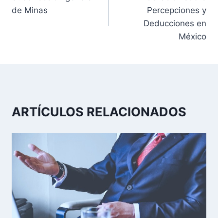
a
de Minas
Percepciones y
v
Deducciones en
México
e
g
a
c
ARTÍCULOS RELACIONADOS
i
ó
n
d
e