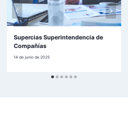
e
n
t
Supercias Superintendencia de
r
Compañías
a
14 de junio de 2025
d
a
s