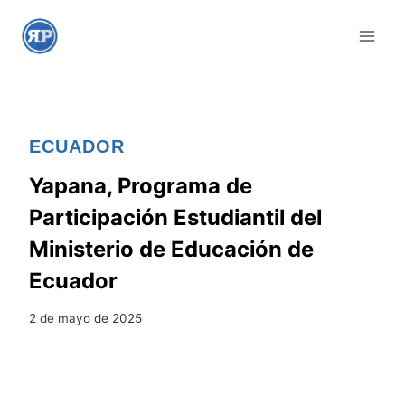
S
a
l
t
a
r
ECUADOR
a
l
Yapana, Programa de
c
Participación Estudiantil del
o
Ministerio de Educación de
n
Ecuador
t
e
2 de mayo de 2025
n
i
d
o