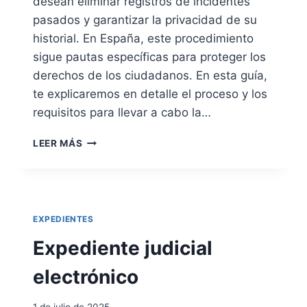
desean eliminar registros de incidentes
pasados y garantizar la privacidad de su
historial. En España, este procedimiento
sigue pautas específicas para proteger los
derechos de los ciudadanos. En esta guía,
te explicaremos en detalle el proceso y los
requisitos para llevar a cabo la…
C
LEER MÁS
A
N
C
E
L
EXPEDIENTES
A
C
Expediente judicial
I
Ó
electrónico
N
D