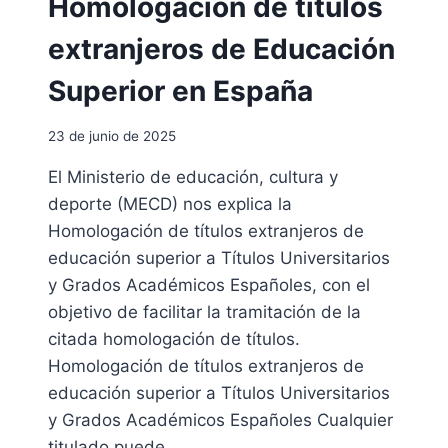
Homologación de títulos
S
T
E
E
extranjeros de Educación
N
J
E
U
Superior en España
S
D
P
I
A
23 de junio de 2025
C
Ñ
I
A
El Ministerio de educación, cultura y
A
:
deporte (MECD) nos explica la
L
R
E
Homologación de títulos extranjeros de
E
L
C
educación superior a Títulos Universitarios
E
U
y Grados Académicos Españoles, con el
C
P
objetivo de facilitar la tramitación de la
T
E
R
citada homologación de títulos.
R
Ó
A
Homologación de títulos extranjeros de
N
T
educación superior a Títulos Universitarios
I
U
C
y Grados Académicos Españoles Cualquier
H
O
I
titulado puede…