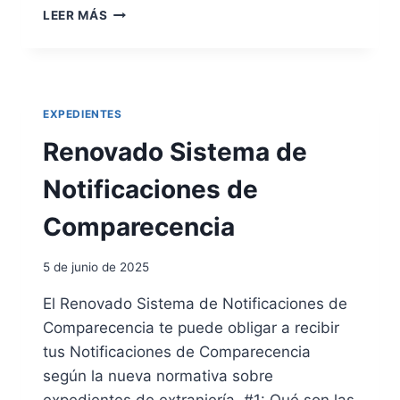
P
L
LEER MÁS
R
O
E
T
S
E
T
N
A
I
C
EXPEDIENTES
E
I
T
Renovado Sistema de
O
O
N
R
Notificaciones de
E
R
S
E
Comparecencia
J
Ó
5 de junio de 2025
N
D
El Renovado Sistema de Notificaciones de
E
Comparecencia te puede obligar a recibir
A
R
tus Notificaciones de Comparecencia
D
según la nueva normativa sobre
O
expedientes de extranjería. #1: Qué son las