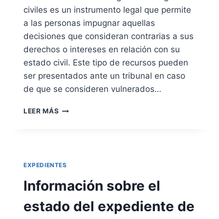
S
civiles es un instrumento legal que permite
P
a las personas impugnar aquellas
E
decisiones que consideran contrarias a sus
N
derechos o intereses en relación con su
A
L
estado civil. Este tipo de recursos pueden
E
ser presentados ante un tribunal en caso
S
de que se consideren vulnerados…
E
N
R
E
LEER MÁS
E
S
C
P
U
A
R
Ñ
S
A
EXPEDIENTES
O
C
Información sobre el
O
N
estado del expediente de
T