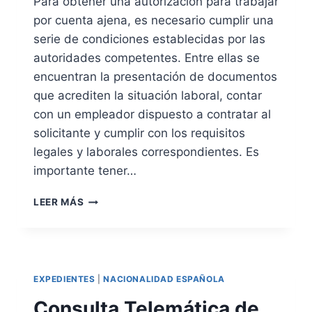
Para obtener una autorización para trabajar
S
por cuenta ajena, es necesario cumplir una
E
X
serie de condiciones establecidas por las
T
autoridades competentes. Entre ellas se
R
encuentran la presentación de documentos
A
que acrediten la situación laboral, contar
N
J
con un empleador dispuesto a contratar al
E
solicitante y cumplir con los requisitos
R
legales y laborales correspondientes. Es
O
S
importante tener…
D
E
C
LEER MÁS
E
O
D
N
U
D
C
I
A
C
EXPEDIENTES
|
NACIONALIDAD ESPAÑOLA
C
I
I
O
Consulta Telemática de