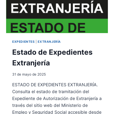
T
E
M
A
D
E
N
O
EXPEDIENTES
|
EXTRANJERÍA
T
Estado de Expedientes
I
F
Extranjería
I
C
A
31 de mayo de 2025
C
I
ESTADO DE EXPEDIENTES EXTRANJERÍA.
O
Consulta el estado de tramitación del
N
Expediente de Autorización de Extranjería a
E
S
través del sitio web del Ministerio de
D
Empleo y Seguridad Social accesible desde