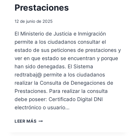
A
L
A
Prestaciones
I
L
D
D
12 de junio de 2025
A
E
D
E
El Ministerio de Justicia e Inmigración
E
X
permite a los ciudadanos consultar el
S
P
P
U
estado de sus peticiones de prestaciones y
A
L
ver en que estado se encuentran y porque
Ñ
S
han sido denegadas. El Sistema
O
I
redtrabaj@ permite a los ciudadanos
L
O
A
N
realizar la Consulta de Denegaciones de
P
E
Prestaciones. Para realizar la consulta
O
S
debe poseer: Certificado Digital DNI
R
Y
R
R
electrónico o usuario…
E
E
S
P
C
LEER MÁS
I
A
O
D
T
N