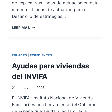
L
de explicar sus lineas de actuación en esta
E
E
G
materia. Lineas de actuación para el
X
I
Desarrollo de estrategias…
P
S
E
T
L
LEER MÁS
D
R
I
I
O
N
E
S
E
N
C
A
T
I
S
E
ENLACES
|
EXPEDIENTES
V
D
D
I
E
Ayudas para viviendas
E
L
A
E
E
C
del INVIFA
X
S
T
T
U
R
21 de mayo de 2025
A
A
C
N
El INVIFA (Instituto Nacional de Vivienda
I
J
Familiar) es una herramienta del Gobierno
Ó
E
N
de España que ayuda a las familias a