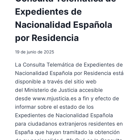
Ó
N
N
E
Expedientes de
S
S
U
N
Nacionalidad Española
P
E
E
C
por Residencia
R
E
I
S
19 de junio de 2025
O
A
R
R
La Consulta Telemática de Expedientes de
E
I
Nacionalidad Española por Residencia está
N
A
E
S
disponible a través del sitio web
S
P
del Ministerio de Justicia accesible
P
A
desde www.mjusticia.es a fin y efecto de
A
R
informar sobre el estado de los
Ñ
A
A
O
Expedientes de Nacionalidad Española
B
para ciudadanos extranjeros residentes en
T
España que hayan tramitado la obtención
E
N