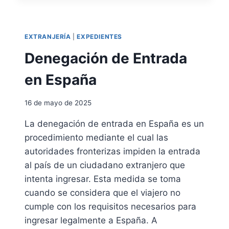
E
O
N
R
T
M
A
EXTRANJERÍA
|
EXPEDIENTES
A
C
C
Denegación de Entrada
I
I
Ó
Ó
en España
N
N
Y
S
A
16 de mayo de 2025
O
C
B
O
La denegación de entrada en España es un
R
M
procedimiento mediante el cual las
E
P
E
autoridades fronterizas impiden la entrada
A
L
Ñ
al país de un ciudadano extranjero que
E
A
intenta ingresar. Esta medida se toma
S
M
cuando se considera que el viajero no
T
I
A
E
cumple con los requisitos necesarios para
D
N
ingresar legalmente a España. A
O
T