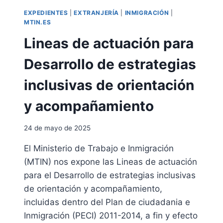
M
N
EXPEDIENTES
|
EXTRANJERÍA
|
INMIGRACIÓN
|
A
E
MTIN.ES
C
S
Lineas de actuación para
I
D
Ó
E
Desarrollo de estrategias
N
L
S
O
inclusivas de orientación
O
S
B
E
y acompañamiento
R
N
E
C
E
A
24 de mayo de 2025
L
R
E
G
El Ministerio de Trabajo e Inmigración
S
A
(MTIN) nos expone las Lineas de actuación
T
D
para el Desarrollo de estrategias inclusivas
A
O
D
S
de orientación y acompañamiento,
O
D
incluidas dentro del Plan de ciudadania e
D
E
Inmigración (PECI) 2011-2014, a fin y efecto
E
R