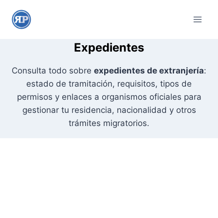
S
a
l
t
Expedientes
a
Consulta todo sobre
expedientes de extranjería
:
r
estado de tramitación, requisitos, tipos de
a
permisos y enlaces a organismos oficiales para
l
gestionar tu residencia, nacionalidad y otros
c
trámites migratorios.
o
n
t
e
n
i
d
o