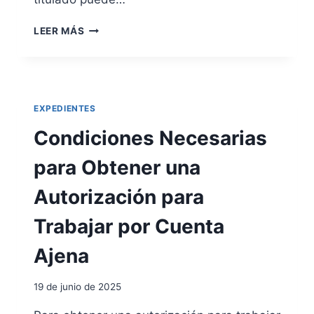
S
T
H
LEER MÁS
O
O
R
M
I
O
A
L
L
O
EXPEDIENTES
L
G
I
A
Condiciones Necesarias
M
C
P
I
para Obtener una
I
Ó
O
N
Autorización para
D
E
Trabajar por Cuenta
T
Í
Ajena
T
U
19 de junio de 2025
L
O