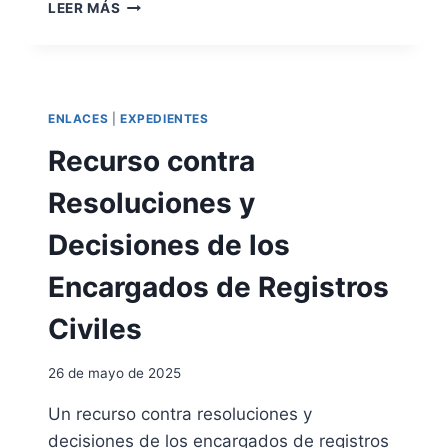
C
LEER MÁS
A
N
C
E
L
ENLACES
|
EXPEDIENTES
A
R
Recurso contra
L
O
Resoluciones y
S
A
Decisiones de los
N
T
Encargados de Registros
E
C
Civiles
E
D
26 de mayo de 2025
E
N
Un recurso contra resoluciones y
T
decisiones de los encargados de registros
E