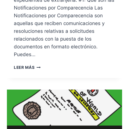
Z
Notificaciones por Comparecencia Las
Notificaciones por Comparecencia son
aquellas que reciben comunicaciones y
resoluciones relativas a solicitudes
relacionados con la puesta de los
documentos en formato electrónico.
Puedes…
R
LEER MÁS
E
N
O
V
A
D
O
S
I
S