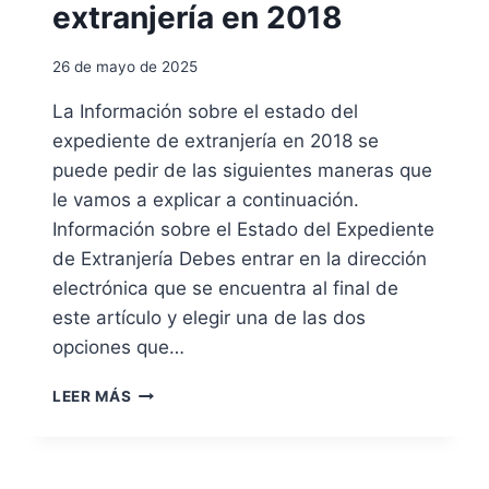
R
extranjería en 2018
A
R
26 de mayo de 2025
E
S
La Información sobre el estado del
O
expediente de extranjería en 2018 se
L
U
puede pedir de las siguientes maneras que
C
le vamos a explicar a continuación.
I
Información sobre el Estado del Expediente
O
de Extranjería Debes entrar en la dirección
N
E
electrónica que se encuentra al final de
S
este artículo y elegir una de las dos
Y
opciones que…
D
E
I
C
LEER MÁS
N
I
F
S
O
I
R
O