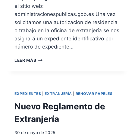
E
el sitio web:
C
administracionespublicas.gob.es Una vez
O
M
solicitamos una autorización de residencia
P
o trabajo en la oficina de extranjería se nos
A
asignará un expediente identificativo por
R
E
número de expediente…
C
E
E
LEER MÁS
N
S
C
T
I
A
A
D
O
EXPEDIENTES
|
EXTRANJERÍA
|
RENOVAR PAPELES
D
E
Nuevo Reglamento de
E
X
Extranjería
P
E
30 de mayo de 2025
D