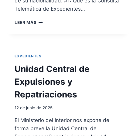
de su nacionalidad. #1: Qué es la Consulta
E
Telemática de Expedientes…
R
U
C
LEER MÁS
N
O
A
N
A
S
U
U
T
L
EXPEDIENTES
O
T
R
A
Unidad Central de
I
T
Z
E
Expulsiones y
A
L
C
E
Repatriaciones
I
M
Ó
Á
12 de junio de 2025
N
T
P
I
El Ministerio del Interior nos expone de
A
C
R
forma breve la Unidad Central de
A
A
D