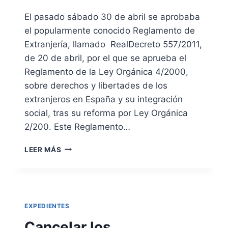
I
El pasado sábado 30 de abril se aprobaba
E
el popularmente conocido Reglamento de
N
T
Extranjería, llamado RealDecreto 557/2011,
E
de 20 de abril, por el que se aprueba el
S
Reglamento de la Ley Orgánica 4/2000,
E
sobre derechos y libertades de los
X
T
extranjeros en España y su integración
R
social, tras su reforma por Ley Orgánica
A
2/200. Este Reglamento…
N
J
N
E
LEER MÁS
U
R
E
Í
V
A
O
R
EXPEDIENTES
E
G
Cancelar los