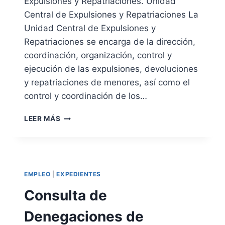
Expulsiones y Repatriaciones. Unidad
T
E
Central de Expulsiones y Repatriaciones La
R
E
Unidad Central de Expulsiones y
A
X
B
Repatriaciones se encarga de la dirección,
P
A
E
coordinación, organización, control y
J
D
ejecución de las expulsiones, devoluciones
A
I
R
y repatriaciones de menores, así como el
E
P
N
control y coordinación de los…
O
T
R
E
U
LEER MÁS
C
S
N
U
D
I
E
E
D
N
N
A
T
A
D
EMPLEO
|
EXPEDIENTES
A
C
C
A
I
E
Consulta de
J
O
N
E
N
T
Denegaciones de
N
A
R