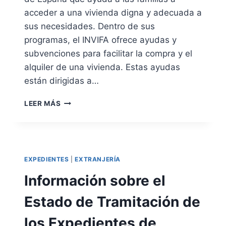
R
P
Í
acceder a una vivienda digna y adecuada a
A
A
sus necesidades. Dentro de sus
R
E
programas, el INVIFA ofrece ayudas y
A
N
D
subvenciones para facilitar la compra y el
2
E
0
alquiler de una vivienda. Estas ayudas
S
1
están dirigidas a…
A
8
R
A
R
LEER MÁS
Y
O
U
L
D
L
A
O
S
D
EXPEDIENTES
|
EXTRANJERÍA
P
E
A
Información sobre el
E
R
S
A
Estado de Tramitación de
T
V
R
I
los Expedientes de
A