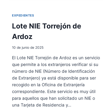
E
R
S
N
I
U
C
A
L
EXPEDIENTES
I
C
T
A
I
A
Lote NIE Torrejón de
O
D
N
E
Ardoz
E
D
S
E
10 de junio de 2025
N
E
El Lote NIE Torrejón de Ardoz es un servicio
G
que permite a los extranjeros verificar si su
A
C
número de NIE (Número de Identificación
I
de Extranjero) ya está disponible para ser
O
recogido en la Oficina de Extranjería
N
correspondiente. Este servicio es muy útil
E
S
para aquellos que han solicitado un NIE o
D
una Tarjeta de Residencia y…
E