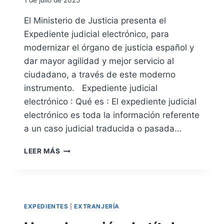
1 de julio de 2025
E
E
El Ministerio de Justicia presenta el
X
Expediente judicial electrónico, para
P
E
modernizar el órgano de justicia español y
D
dar mayor agilidad y mejor servicio al
I
ciudadano, a través de este moderno
E
instrumento. Expediente judicial
N
T
electrónico : Qué es : El expediente judicial
E
electrónico es toda la información referente
S
a un caso judicial traducida o pasada…
P
O
E
L
LEER MÁS
X
I
P
C
E
I
D
A
I
L
EXPEDIENTES
|
EXTRANJERÍA
E
E
N