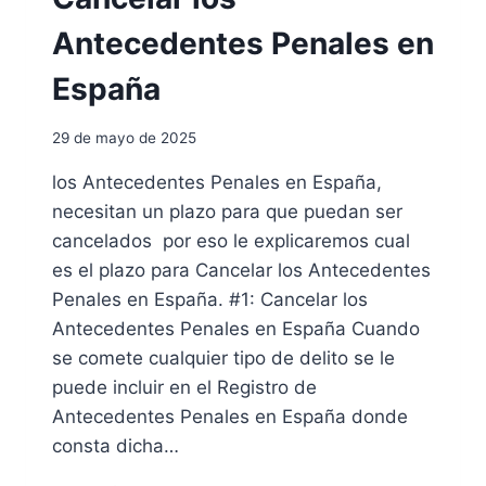
L
A
Antecedentes Penales en
M
E
España
N
T
29 de mayo de 2025
O
D
los Antecedentes Penales en España,
E
necesitan un plazo para que puedan ser
E
X
cancelados por eso le explicaremos cual
T
es el plazo para Cancelar los Antecedentes
R
Penales en España. #1: Cancelar los
A
Antecedentes Penales en España Cuando
N
J
se comete cualquier tipo de delito se le
E
puede incluir en el Registro de
R
Antecedentes Penales en España donde
Í
A
consta dicha…