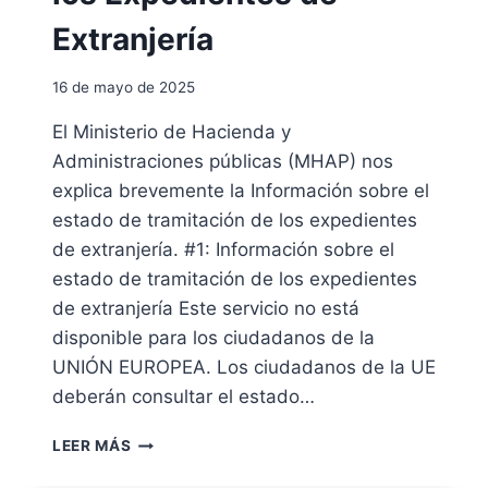
V
T
I
Extranjería
E
E
G
N
I
16 de mayo de 2025
D
A
A
S
El Ministerio de Hacienda y
S
I
Administraciones públicas (MHAP) nos
D
N
E
explica brevemente la Información sobre el
C
L
L
estado de tramitación de los expedientes
I
U
de extranjería. #1: Información sobre el
N
S
estado de tramitación de los expedientes
V
I
I
de extranjería Este servicio no está
V
F
A
disponible para los ciudadanos de la
A
S
UNIÓN EUROPEA. Los ciudadanos de la UE
D
deberán consultar el estado…
E
O
I
R
LEER MÁS
N
I
F