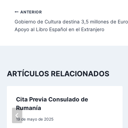
N
ANTERIOR
Gobierno de Cultura destina 3,5 millones de Eur
a
Apoyo al Libro Español en el Extranjero
v
e
g
a
ARTÍCULOS RELACIONADOS
c
i
Cita Previa Consulado de
Rumanía
ó
n
19 de mayo de 2025