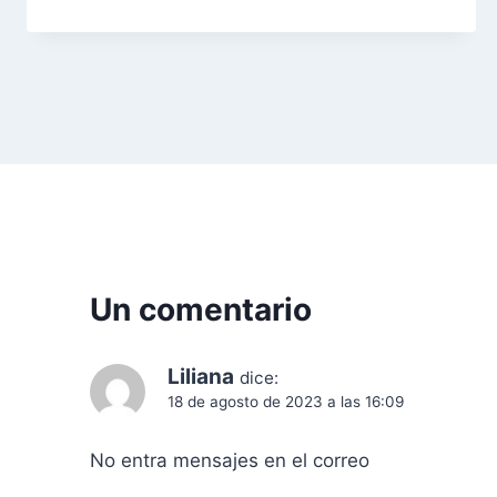
d
e
e
n
t
r
a
Un comentario
d
Liliana
dice:
a
18 de agosto de 2023 a las 16:09
s
No entra mensajes en el correo