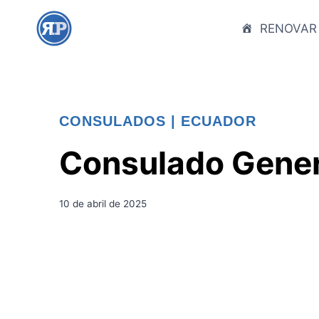
S
a
RENOVAR
l
t
a
r
CONSULADOS
|
ECUADOR
a
l
Consulado Gener
c
o
n
10 de abril de 2025
t
e
n
i
d
o