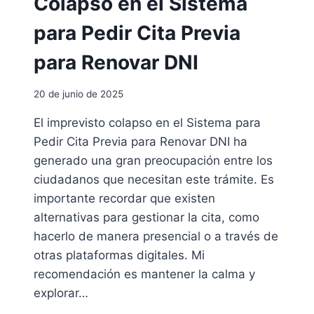
Colapso en el Sistema
N
A
E
para Pedir Cita Previa
R
R
G
L
para Renovar DNI
E
A
N
F
T
20 de junio de 2025
I
I
R
N
El imprevisto colapso en el Sistema para
M
A
Pedir Cita Previa para Renovar DNI ha
A
E
generado una gran preocupación entre los
L
ciudadanos que necesitan este trámite. Es
E
importante recordar que existen
C
alternativas para gestionar la cita, como
T
R
hacerlo de manera presencial o a través de
Ó
otras plataformas digitales. Mi
N
recomendación es mantener la calma y
I
C
explorar…
A