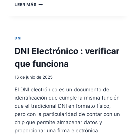
C
LEER MÁS
O
L
A
P
S
DNI
O
E
DNI Electrónico : verificar
N
E
que funciona
L
S
16 de junio de 2025
I
S
El DNI electrónico es un documento de
T
identificación que cumple la misma función
E
M
que el tradicional DNI en formato físico,
A
pero con la particularidad de contar con un
P
chip que permite almacenar datos y
A
proporcionar una firma electrónica
R