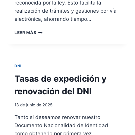
A
reconocida por la ley. Esto facilita la
P
realización de trámites y gestiones por vía
E
electrónica, ahorrando tiempo…
D
I
D
R
LEER MÁS
N
C
I
I
E
T
L
A
E
P
DNI
C
R
T
Tasas de expedición y
E
R
V
Ó
renovación del DNI
I
N
A
I
P
13 de junio de 2025
C
A
O
R
Tanto si deseamos renovar nuestro
:
A
Documento Nacionalidad de Identidad
V
R
E
como obtenerlo por primera vez
E