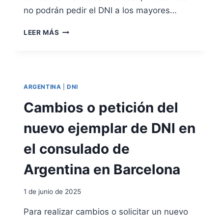
A
no podrán pedir el DNI a los mayores…
Y
O
E
LEER MÁS
R
L
N
U
E
V
ARGENTINA
|
DNI
O
D
Cambios o petición del
N
I
nuevo ejemplar de DNI en
N
O
el consulado de
E
S
Argentina en Barcelona
N
E
1 de junio de 2025
C
E
Para realizar cambios o solicitar un nuevo
S