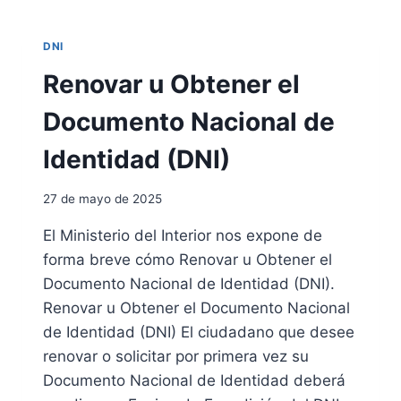
A
E
R
S
DNI
G
P
E
A
Renovar u Obtener el
N
R
T
A
Documento Nacional de
I
V
N
I
Identidad (DNI)
A
A
E
J
27 de mayo de 2025
N
A
B
R
El Ministerio del Interior nos expone de
A
C
R
forma breve cómo Renovar u Obtener el
O
C
N
Documento Nacional de Identidad (DNI).
E
E
Renovar u Obtener el Documento Nacional
L
L
de Identidad (DNI) El ciudadano que desee
O
D
N
renovar o solicitar por primera vez su
N
A
I
Documento Nacional de Identidad deberá
E