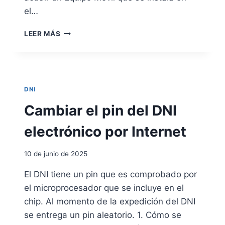
C
el…
I
A
O
LEER MÁS
B
T
E
N
E
DNI
R
O
Cambiar el pin del DNI
R
E
electrónico por Internet
N
O
10 de junio de 2025
V
A
El DNI tiene un pin que es comprobado por
R
el microprocesador que se incluye en el
E
L
chip. Al momento de la expedición del DNI
D
se entrega un pin aleatorio. 1. Cómo se
O