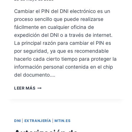
I
A
T
R
Cambiar el PIN del DNI electrónico es un
A
D
proceso sencillo que puede realizarse
P
N
R
fácilmente en cualquier oficina de
I
E
expedición del DNI o a través de internet.
V
La principal razón para cambiar el PIN es
I
por seguridad, ya que es recomendable
A
D
hacerlo cada cierto tiempo para proteger la
N
información personal contenida en el chip
I
del documento….
O
P
C
A
LEER MÁS
Ó
S
M
A
O
P
C
O
A
R
DNI
|
EXTRANJERÍA
|
MTIN.ES
M
T
B
E