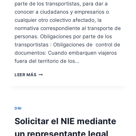
T
parte de los transportistas, para dar a
I
I
E
conocer a ciudadanos y empresarios o
D
L
cualquier otro colectivo afectado, la
A
E
D
normativa correspondiente al transporte de
C
(
T
personas. Obligaciones por parte de los
D
R
transportistas : Obligaciones de control de
N
Ó
documentos: Cuando embarquen viajeros
I
N
)
fuera del territorio de los…
I
E
C
N
O
O
LEER MÁS
L
B
P
O
L
O
C
I
R
A
G
I
L
A
N
DNI
I
C
T
D
I
E
Solicitar el NIE mediante
A
O
R
D
N
N
un representante legal
E