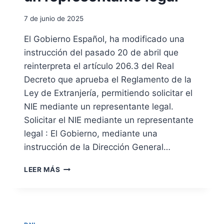
E
E
S
S
T
7 de junio de 2025
S
P
I
O
El Gobierno Español, ha modificado una
N
R
instrucción del pasado 20 de abril que
C
P
O
A
reinterpreta el artículo 206.3 del Real
M
R
Decreto que aprueba el Reglamento de la
I
T
Ley de Extranjería, permitiendo solicitar el
S
E
A
NIE mediante un representante legal.
D
R
E
Solicitar el NIE mediante un representante
I
L
legal : El Gobierno, mediante una
A
O
instrucción de la Dirección General…
D
S
E
T
S
P
R
LEER MÁS
O
O
A
L
L
N
I
I
S
C
C
P
I
I
O