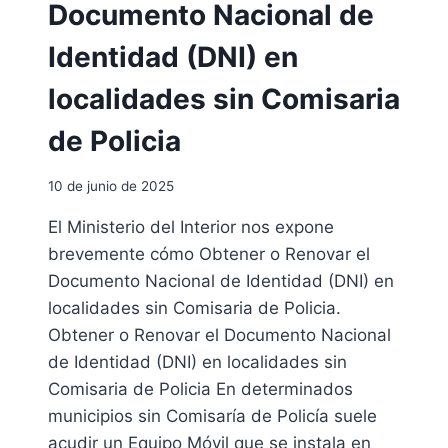
D
Documento Nacional de
E
C
Identidad (DNI) en
E
R
localidades sin Comisaria
T
I
de Policia
F
I
10 de junio de 2025
C
A
El Ministerio del Interior nos expone
D
brevemente cómo Obtener o Renovar el
O
D
Documento Nacional de Identidad (DNI) en
E
localidades sin Comisaria de Policia.
R
Obtener o Renovar el Documento Nacional
E
de Identidad (DNI) en localidades sin
S
I
Comisaria de Policia En determinados
D
municipios sin Comisaría de Policía suele
E
acudir un Equipo Móvil que se instala en
N