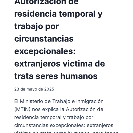
Autorización de
I
A
residencia temporal y
R
E
trabajo por
L
P
circunstancias
I
N
excepcionales:
D
E
extranjeros victima de
L
D
trata seres humanos
N
I
23 de mayo de 2025
E
L
El Ministerio de Trabajo e Inmigración
E
(MTIN) nos explica la Autorización de
C
T
residencia temporal y trabajo por
R
circunstancias excepcionales: extranjeros
Ó