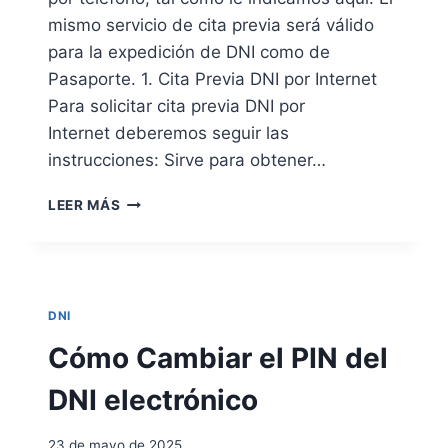
S
mismo servicio de cita previa será válido
P
para la expedición de DNI como de
L
Pasaporte. 1. Cita Previa DNI por Internet
A
Z
Para solicitar cita previa DNI por
A
Internet deberemos seguir las
M
instrucciones: Sirve para obtener…
I
E
S
N
LEER MÁS
O
T
L
O
I
P
C
A
I
R
DNI
T
A
U
Cómo Cambiar el PIN del
R
D
E
D
DNI electrónico
N
E
O
C
V
23 de mayo de 2025