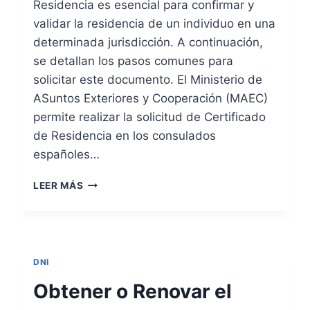
Residencia es esencial para confirmar y
Ó
N
validar la residencia de un individuo en una
Y
determinada jurisdicción. A continuación,
R
se detallan los pasos comunes para
E
solicitar este documento. El Ministerio de
N
O
ASuntos Exteriores y Cooperación (MAEC)
V
permite realizar la solicitud de Certificado
A
de Residencia en los consulados
C
I
españoles…
Ó
N
S
LEER MÁS
D
O
E
L
L
I
D
C
N
I
DNI
I
T
U
Obtener o Renovar el
D