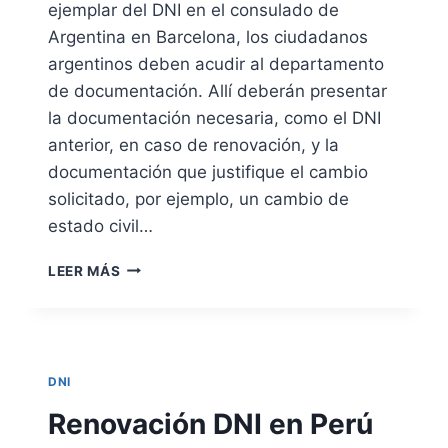
ejemplar del DNI en el consulado de
A
R
Argentina en Barcelona, los ciudadanos
I
argentinos deben acudir al departamento
O
de documentación. Allí deberán presentar
P
la documentación necesaria, como el DNI
A
R
anterior, en caso de renovación, y la
A
documentación que justifique el cambio
M
solicitado, por ejemplo, un cambio de
A
Y
estado civil…
O
R
C
LEER MÁS
E
A
S
M
D
B
E
I
7
O
DNI
5
S
A
O
Renovación DNI en Perú
Ñ
P