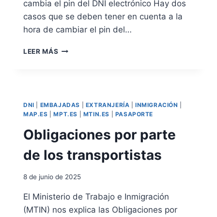
cambia el pin del DNI electrónico Hay dos
C
casos que se deben tener en cuenta a la
U
M
hora de cambiar el pin del…
E
N
C
LEER MÁS
T
A
O
M
N
B
A
I
C
A
DNI
|
EMBAJADAS
|
EXTRANJERÍA
|
INMIGRACIÓN
|
I
R
MAP.ES
|
MPT.ES
|
MTIN.ES
|
PASAPORTE
O
E
N
Obligaciones por parte
L
A
P
L
de los transportistas
I
D
N
E
D
8 de junio de 2025
I
E
D
L
El Ministerio de Trabajo e Inmigración
E
D
(MTIN) nos explica las Obligaciones por
N
N