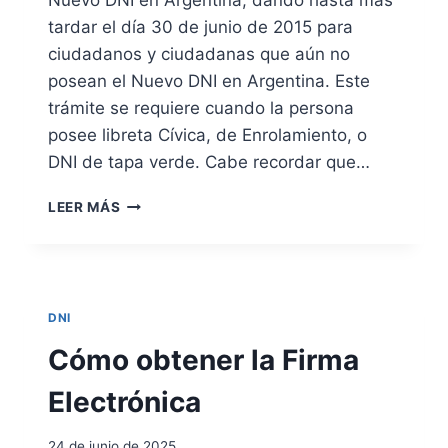
E
L
tardar el día 30 de junio de 2015 para
D
ciudadanos y ciudadanas que aún no
N
posean el Nuevo DNI en Argentina. Este
I
trámite se requiere cuando la persona
posee libreta Cívica, de Enrolamiento, o
DNI de tapa verde. Cabe recordar que…
N
LEER MÁS
U
E
V
O
P
DNI
L
A
Cómo obtener la Firma
Z
O
Electrónica
P
A
24 de junio de 2025