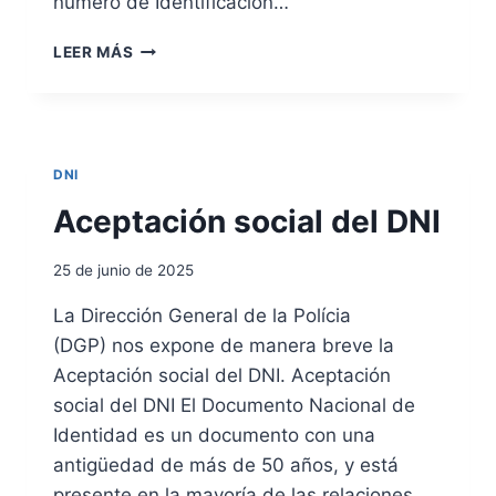
número de Identificación…
T
E
C
S
LEER MÁS
Á
S
L
I
C
N
U
P
L
A
DNI
O
P
D
Aceptación social del DNI
E
E
L
L
E
25 de junio de 2025
D
S
Í
E
La Dirección General de la Polícia
G
N
(DGP) nos expone de manera breve la
I
M
T
Aceptación social del DNI. Aceptación
A
O
D
social del DNI El Documento Nacional de
D
R
Identidad es un documento con una
E
I
antigüedad de más de 50 años, y está
C
D
O
presente en la mayoría de las relaciones