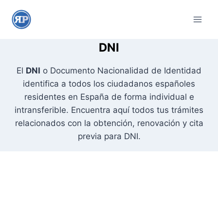
S
a
l
t
DNI
a
El
DNI
o Documento Nacionalidad de Identidad
r
identifica a todos los ciudadanos españoles
a
residentes en España de forma individual e
l
intransferible. Encuentra aquí todos tus trámites
c
relacionados con la obtención, renovación y cita
o
previa para DNI.
n
t
e
n
i
d
o