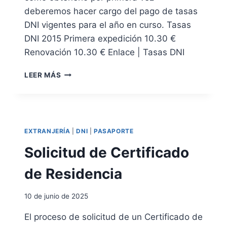
R
N
deberemos hacer cargo del pago de tasas
I
O
DNI vigentes para el año en curso. Tasas
F
V
DNI 2015 Primera expedición 10.30 €
I
A
C
Renovación 10.30 € Enlace | Tasas DNI
R
A
D
R
T
N
LEER MÁS
Q
A
I
U
S
E
A
F
S
U
D
EXTRANJERÍA
|
DNI
|
PASAPORTE
N
E
C
E
Solicitud de Certificado
I
X
O
P
de Residencia
N
E
A
D
10 de junio de 2025
I
C
El proceso de solicitud de un Certificado de
I