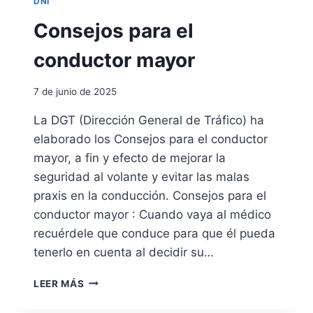
DNI
T
A
R
A
Consejos para el
T
R
I
E
conductor mayor
S
L
T
N
A
7 de junio de 2025
I
S
E
La DGT (Dirección General de Tráfico) ha
M
elaborado los Consejos para el conductor
E
D
mayor, a fin y efecto de mejorar la
I
seguridad al volante y evitar las malas
A
praxis en la conducción. Consejos para el
N
conductor mayor : Cuando vaya al médico
T
E
recuérdele que conduce para que él pueda
U
tenerlo en cuenta al decidir su…
N
R
C
LEER MÁS
E
O
P
N