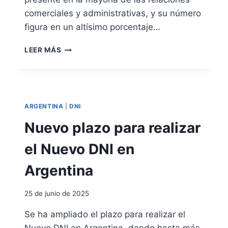
N
comerciales y administrativas, y su número
T
figura en un altísimo porcentaje…
R
O
A
L
LEER MÁS
C
D
E
E
P
L
T
N
A
I
ARGENTINA
|
DNI
C
F
I
Nuevo plazo para realizar
/
Ó
N
N
el Nuevo DNI en
I
S
E
O
Argentina
C
I
25 de junio de 2025
A
L
Se ha ampliado el plazo para realizar el
D
Nuevo DNI en Argentina, dando hasta más