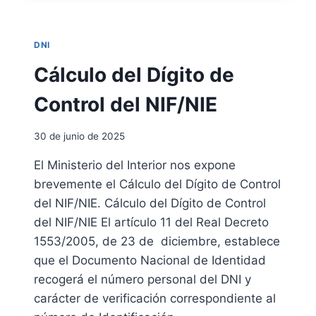
M
U
N
DNI
I
C
Cálculo del Dígito de
I
P
Control del NIF/NIE
A
L
30 de junio de 2025
P
A
El Ministerio del Interior nos expone
R
brevemente el Cálculo del Dígito de Control
A
I
del NIF/NIE. Cálculo del Dígito de Control
N
del NIF/NIE El artículo 11 del Real Decreto
M
1553/2005, de 23 de diciembre, establece
I
que el Documento Nacional de Identidad
G
R
recogerá el número personal del DNI y
A
carácter de verificación correspondiente al
N