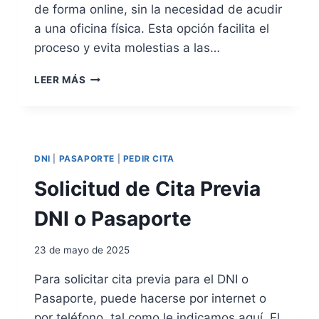
de forma online, sin la necesidad de acudir
I
a una oficina física. Esta opción facilita el
G
O
proceso y evita molestias a las…
R
D
I
LEER MÁS
E
M
S
P
D
O
E
S
E
I
DNI
|
PASAPORTE
|
PEDIR CITA
S
B
P
I
Solicitud de Cita Previa
A
L
Ñ
I
DNI o Pasaporte
A
D
A
23 de mayo de 2025
D
D
Para solicitar cita previa para el DNI o
E
Pasaporte, puede hacerse por internet o
D
E
por teléfono, tal como le indicamos aquí. El