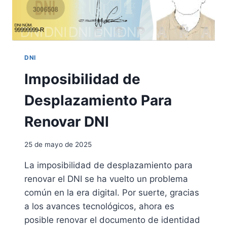
S
T
E
I
P
D
U
A
E
D
D
DNI
(
E
D
Imposibilidad de
V
N
I
I
Desplazamiento Para
A
)
J
Renovar DNI
A
R
C
25 de mayo de 2025
O
N
La imposibilidad de desplazamiento para
D
renovar el DNI se ha vuelto un problema
N
común en la era digital. Por suerte, gracias
I
E
a los avances tecnológicos, ahora es
N
posible renovar el documento de identidad
V