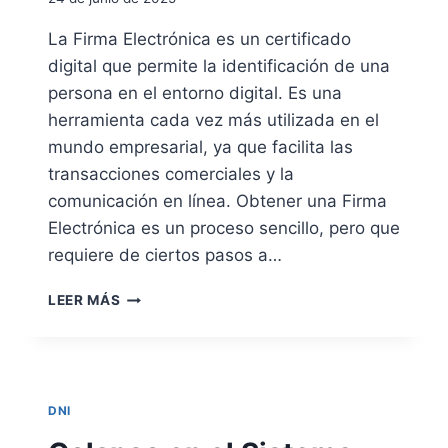
R
A
La Firma Electrónica es un certificado
R
digital que permite la identificación de una
E
A
persona en el entorno digital. Es una
L
herramienta cada vez más utilizada en el
I
mundo empresarial, ya que facilita las
Z
transacciones comerciales y la
A
R
comunicación en línea. Obtener una Firma
E
Electrónica es un proceso sencillo, pero que
L
requiere de ciertos pasos a…
N
U
C
E
LEER MÁS
Ó
V
M
O
O
D
O
N
B
I
DNI
T
E
E
N