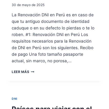
O
E
30 de mayo de 2025
S
T
E
I
La Renovación DNI en Perú es en caso de
N
C
que tu antiguo documento de identidad
A
I
R
Ó
caduque o en su defecto lo pierdas o te lo
G
N
roben. #1: Renovación DNI en Perú Los
E
D
requisitos necesarios para la Renovación
N
E
de DNI en Perú son los siguientes. Recibo
T
L
I
N
de pago Una foto tamaño pasaporte
N
U
actual, sin marco, no porosa,…
A
E
V
R
LEER MÁS
O
E
E
N
J
O
E
V
M
A
P
DNI
C
L
I
A