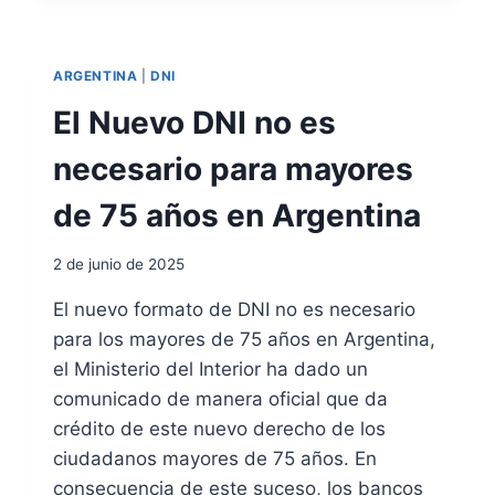
R
S
E
E
S
J
E
ARGENTINA
|
DNI
O
N
S
El Nuevo DNI no es
T
P
A
A
necesario para mayores
N
R
T
A
de 75 años en Argentina
E
E
L
L
E
2 de junio de 2025
C
G
O
El nuevo formato de DNI no es necesario
A
N
L
para los mayores de 75 años en Argentina,
D
U
el Ministerio del Interior ha dado un
C
comunicado de manera oficial que da
T
crédito de este nuevo derecho de los
O
ciudadanos mayores de 75 años. En
R
M
consecuencia de este suceso, los bancos