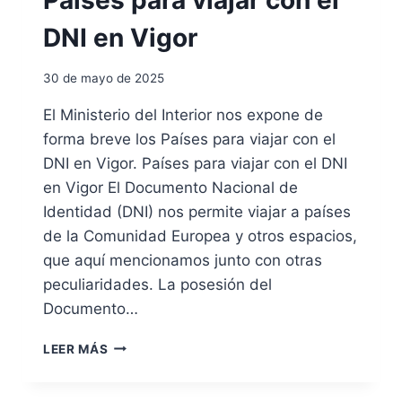
Países para viajar con el
Ó
R
N
DNI en Vigor
D
D
E
N
D
30 de mayo de 2025
I
N
E
El Ministerio del Interior nos expone de
I
N
E
forma breve los Países para viajar con el
P
N
E
DNI en Vigor. Países para viajar con el DNI
E
R
en Vigor El Documento Nacional de
L
Ú
C
Identidad (DNI) nos permite viajar a países
O
de la Comunidad Europea y otros espacios,
N
que aquí mencionamos junto con otras
S
peculiaridades. La posesión del
U
L
Documento…
A
D
P
LEER MÁS
O
A
D
Í
E
S