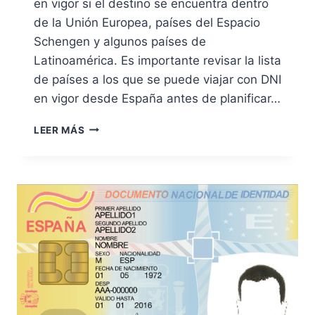
O
en vigor si el destino se encuentra dentro
C
de la Unión Europea, países del Espacio
U
Schengen y algunos países de
M
Latinoamérica. Es importante revisar la lista
E
N
de países a los que se puede viajar con DNI
T
en vigor desde España antes de planificar…
O
N
P
LEER MÁS
A
A
C
Í
I
S
O
E
N
S
A
A
L
L
D
O
E
S
I
Q
D
U
E
E
N