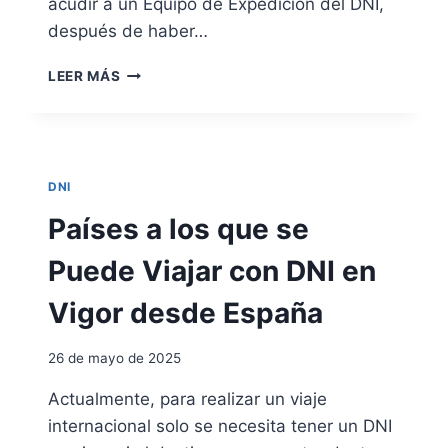
acudir a un Equipo de Expedición del DNI,
N
después de haber…
V
I
R
G
LEER MÁS
E
O
N
R
O
V
A
DNI
R
U
Países a los que se
O
B
Puede Viajar con DNI en
T
E
Vigor desde España
N
E
26 de mayo de 2025
R
E
Actualmente, para realizar un viaje
L
internacional solo se necesita tener un DNI
D