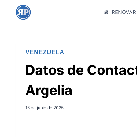
S
a
RENOVAR
l
t
a
r
VENEZUELA
a
l
Datos de Contac
c
o
Argelia
n
t
e
16 de junio de 2025
n
i
d
o