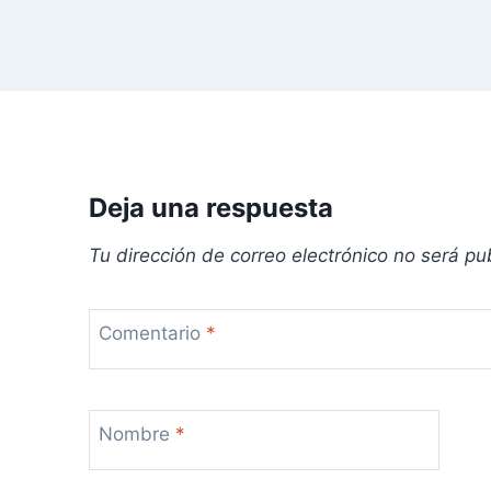
e
e
n
t
r
Deja una respuesta
a
Tu dirección de correo electrónico no será pu
d
Comentario
*
a
s
Nombre
*