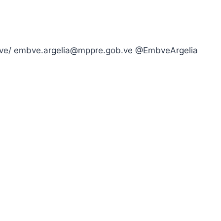
ob.ve/ embve.argelia@mppre.gob.ve @EmbveArgelia