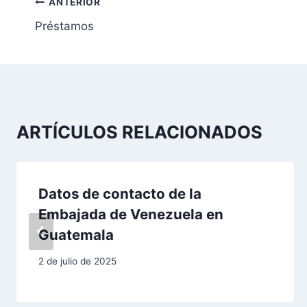
N
ANTERIOR
Préstamos
a
v
e
g
ARTÍCULOS RELACIONADOS
a
c
Datos de contacto de la
i
Embajada de Venezuela en
ó
Guatemala
n
2 de julio de 2025
d