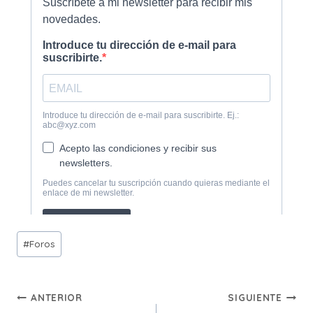
Etiquetas
#
Foros
de
la
Navegación
entrada:
ANTERIOR
SIGUIENTE