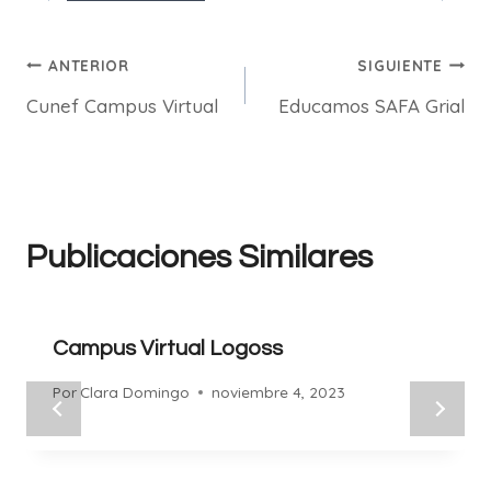
Navegación
ANTERIOR
SIGUIENTE
Cunef Campus Virtual
Educamos SAFA Grial
de
entradas
Publicaciones Similares
Campus Virtual Logoss
Por
Clara Domingo
noviembre 4, 2023