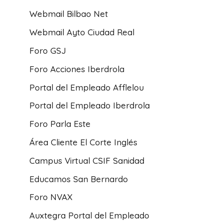
Foros Acciones del Banco
Webmail Bilbao Net
Santander: Participa y Conecta
con la Comunidad de Inversores
Webmail Ayto Ciudad Real
Por
Clara Domingo
junio 20, 2023
Foro GSJ
Foro Acciones Iberdrola
Portal del Empleado Afflelou
Portal del Empleado Iberdrola
Foro Parla Este
Área Cliente El Corte Inglés
Campus Virtual CSIF Sanidad
Educamos San Bernardo
Foro NVAX
Auxtegra Portal del Empleado