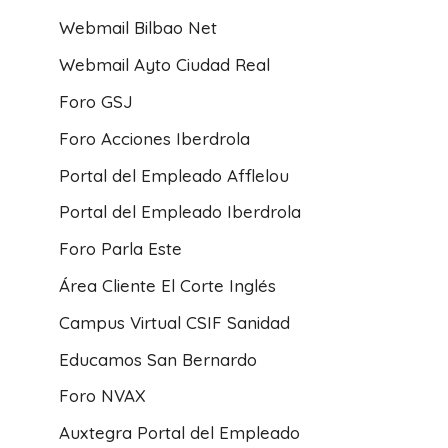
Ayuntamiento de Marbella: Un
Webmail Bilbao Net
recurso esencial para los
trabajadores municipales
Webmail Ayto Ciudad Real
Por
Clara Domingo
julio 21, 2023
Foro GSJ
Foro Acciones Iberdrola
Portal del Empleado Afflelou
Portal del Empleado Iberdrola
Foro Parla Este
Área Cliente El Corte Inglés
Campus Virtual CSIF Sanidad
Educamos San Bernardo
Foro NVAX
Auxtegra Portal del Empleado