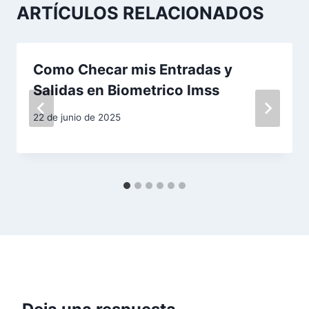
c
ARTÍCULOS RELACIONADOS
i
ó
Como Checar mis Entradas y
n
Salidas en Biometrico Imss
d
22 de junio de 2025
e
e
n
t
r
a