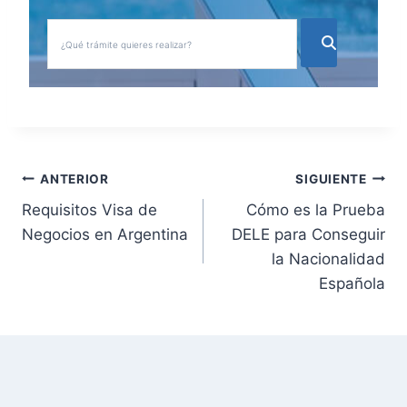
N
ANTERIOR
SIGUIENTE
Requisitos Visa de
Cómo es la Prueba
a
Negocios en Argentina
DELE para Conseguir
v
la Nacionalidad
Española
e
g
a