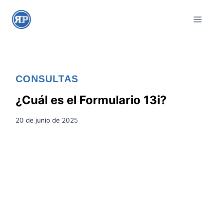
S
a
l
t
a
r
CONSULTAS
a
l
¿Cuál es el Formulario 13i?
c
20 de junio de 2025
o
n
t
e
n
i
d
o