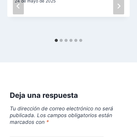
24 de mayo de 2025
d
e
e
n
t
r
a
Deja una respuesta
d
Tu dirección de correo electrónico no será
a
publicada.
Los campos obligatorios están
marcados con
*
s