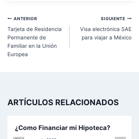
N
ANTERIOR
SIGUIENTE
Tarjeta de Residencia
Visa electrónica SAE
a
Permanente de
para viajar a México
v
Familiar en la Unión
Europea
e
g
a
c
ARTÍCULOS RELACIONADOS
i
ó
¿Como Financiar mi Hipoteca?
n