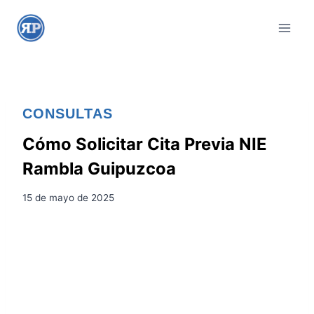
S
a
l
t
a
r
CONSULTAS
a
l
Cómo Solicitar Cita Previa NIE
c
Rambla Guipuzcoa
o
n
15 de mayo de 2025
t
e
n
i
d
o