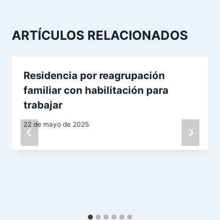
g
a
ARTÍCULOS RELACIONADOS
c
i
Residencia por reagrupación
ó
familiar con habilitación para
n
trabajar
d
22 de mayo de 2025
e
e
n
t