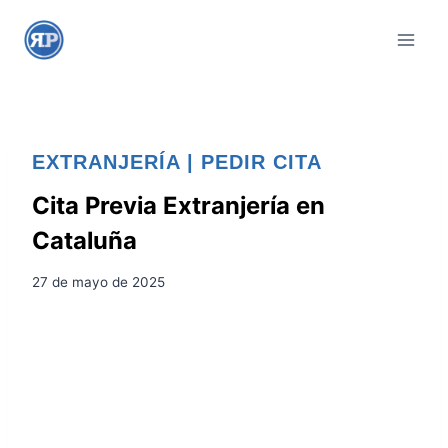
S
a
l
t
a
r
EXTRANJERÍA
|
PEDIR CITA
a
l
Cita Previa Extranjería en
c
Cataluña
o
n
27 de mayo de 2025
t
e
n
i
d
o