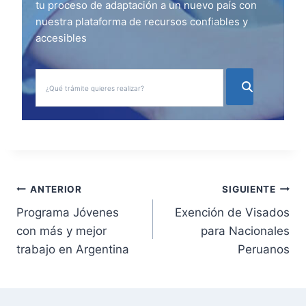
tu proceso de adaptación a un nuevo país con
nuestra plataforma de recursos confiables y
accesibles
N
ANTERIOR
SIGUIENTE
Programa Jóvenes
Exención de Visados
a
con más y mejor
para Nacionales
v
trabajo en Argentina
Peruanos
e