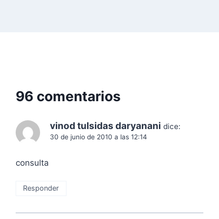
r
a
d
a
s
96 comentarios
vinod tulsidas daryanani
dice:
30 de junio de 2010 a las 12:14
consulta
Responder