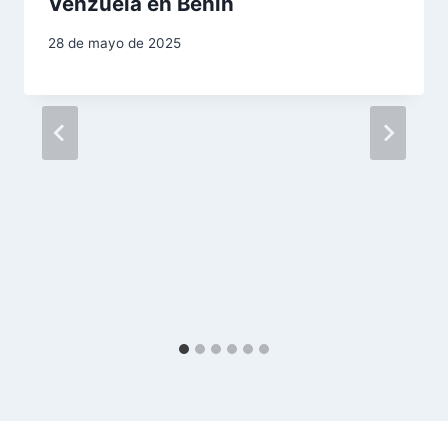
Venzuela en Benin
d
28 de mayo de 2025
e
e
n
t
r
a
d
a
s