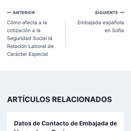
N
ANTERIOR
SIGUIENTE
Cómo afecta a la
Embajada española
a
cotización a la
en Sofía
v
Seguridad Social la
Relación Laboral de
e
Carácter Especial
g
a
c
ARTÍCULOS RELACIONADOS
i
ó
Datos de Contacto de Embajada de
n