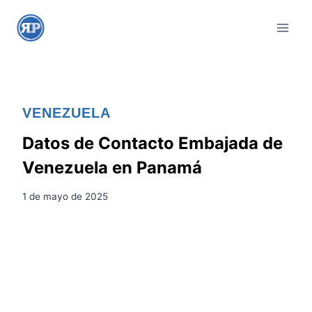
S
a
l
t
a
r
VENEZUELA
a
l
Datos de Contacto Embajada de
c
Venezuela en Panamá
o
n
1 de mayo de 2025
t
e
n
i
d
o