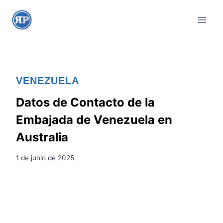
S
a
l
t
a
r
VENEZUELA
a
l
Datos de Contacto de la
c
Embajada de Venezuela en
o
Australia
n
t
1 de junio de 2025
e
n
i
d
o