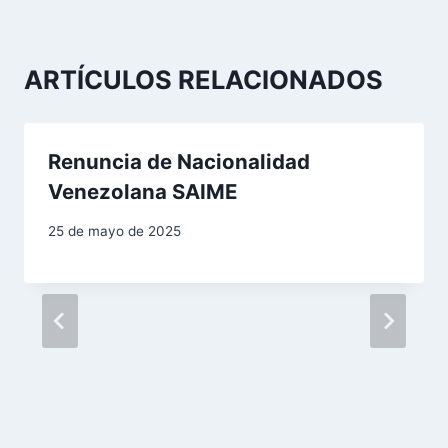
i
ó
ARTÍCULOS RELACIONADOS
n
d
Renuncia de Nacionalidad
Venezolana SAIME
e
e
25 de mayo de 2025
n
t
r
a