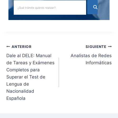
N
ANTERIOR
SIGUIENTE
Dale al DELE: Manual
Analistas de Redes
a
de Tareas y Exámenes
Informáticas
v
Completos para
Superar el Test de
e
Lengua de
g
Nacionalidad
Española
a
c