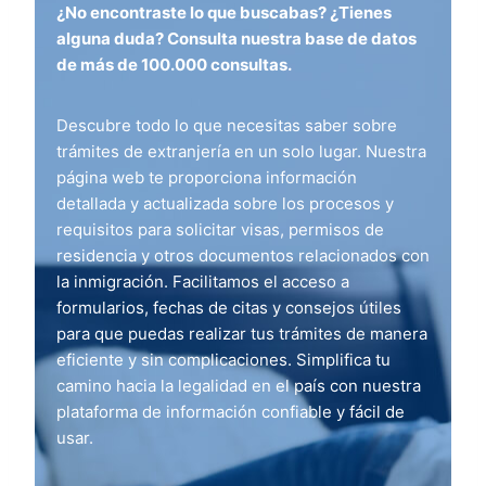
¿No encontraste lo que buscabas? ¿Tienes
alguna duda? Consulta nuestra base de datos
de más de 100.000 consultas.
Descubre todo lo que necesitas saber sobre
trámites de extranjería en un solo lugar. Nuestra
página web te proporciona información
detallada y actualizada sobre los procesos y
requisitos para solicitar visas, permisos de
residencia y otros documentos relacionados con
la inmigración. Facilitamos el acceso a
formularios, fechas de citas y consejos útiles
para que puedas realizar tus trámites de manera
eficiente y sin complicaciones. Simplifica tu
camino hacia la legalidad en el país con nuestra
plataforma de información confiable y fácil de
usar.