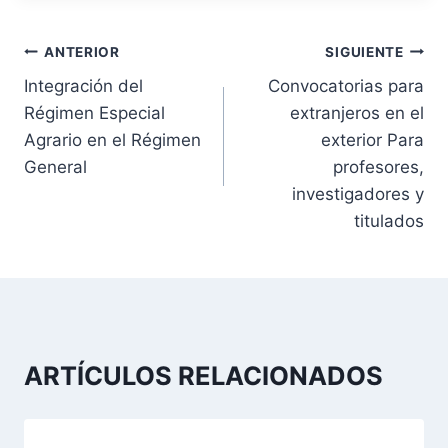
N
ANTERIOR
SIGUIENTE
Integración del
Convocatorias para
a
Régimen Especial
extranjeros en el
v
Agrario en el Régimen
exterior Para
General
profesores,
e
investigadores y
g
titulados
a
c
i
ARTÍCULOS RELACIONADOS
ó
n