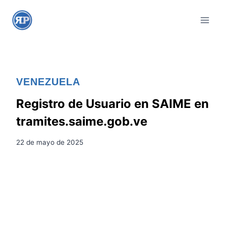
S
a
l
t
a
r
VENEZUELA
a
l
Registro de Usuario en SAIME en
c
tramites.saime.gob.ve
o
n
22 de mayo de 2025
t
e
n
i
d
o