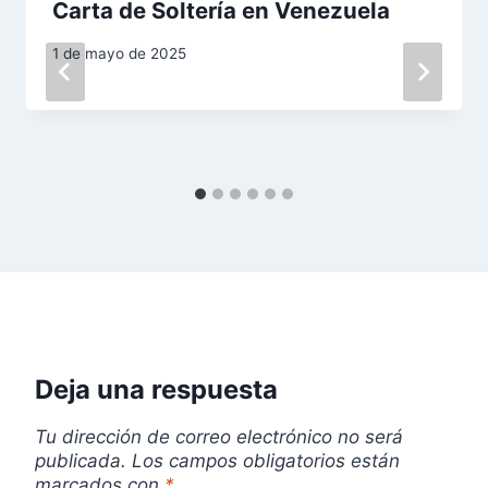
Carta de Soltería en Venezuela
d
1 de mayo de 2025
e
e
n
t
r
a
d
Deja una respuesta
a
s
Tu dirección de correo electrónico no será
publicada.
Los campos obligatorios están
marcados con
*