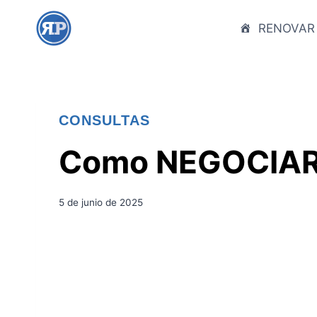
S
a
RENOVAR
l
t
a
r
CONSULTAS
a
l
Como NEGOCIAR U
c
o
n
5 de junio de 2025
t
e
n
i
d
o