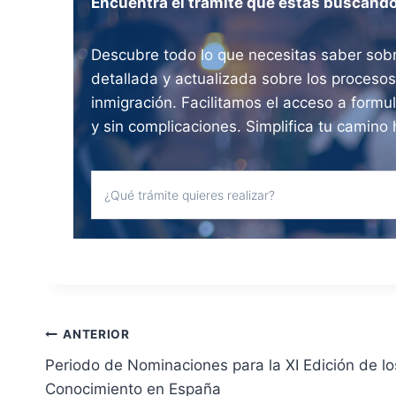
Encuentra el trámite que estás buscand
Descubre todo lo que necesitas saber sobr
detallada y actualizada sobre los procesos
inmigración. Facilitamos el acceso a formul
y sin complicaciones. Simplifica tu camino 
N
ANTERIOR
Periodo de Nominaciones para la XI Edición de lo
a
Conocimiento en España