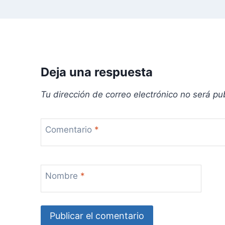
n
t
r
Deja una respuesta
a
Tu dirección de correo electrónico no será pu
d
a
Comentario
*
s
Nombre
*