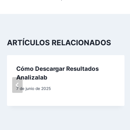
v
e
g
a
ARTÍCULOS RELACIONADOS
c
i
Cómo Descargar Resultados
Analizalab
ó
n
7 de junio de 2025
d
e
e