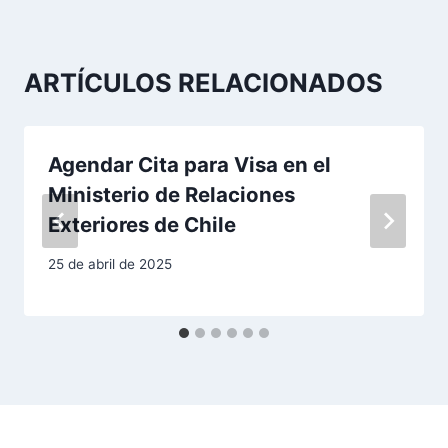
a
c
ARTÍCULOS RELACIONADOS
i
ó
Agendar Cita para Visa en el
n
Ministerio de Relaciones
Exteriores de Chile
d
25 de abril de 2025
e
e
n
t