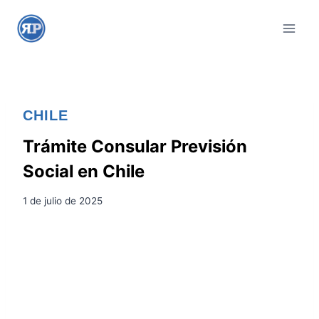
S
a
l
t
a
r
CHILE
a
l
Trámite Consular Previsión
c
Social en Chile
o
n
1 de julio de 2025
t
e
n
i
d
o