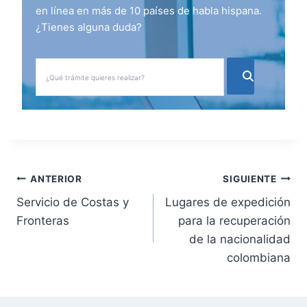
en línea en más de 10 países de habla hispana.
¿Tienes alguna duda?
N
ANTERIOR
SIGUIENTE
Servicio de Costas y
Lugares de expedición
a
Fronteras
para la recuperación
v
de la nacionalidad
colombiana
e
g