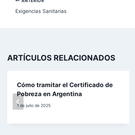
N
ANTERIOR
Exigencias Sanitarias
a
v
e
g
ARTÍCULOS RELACIONADOS
a
c
Cómo tramitar el Certificado de
i
Pobreza en Argentina
ó
1 de julio de 2025
n
d