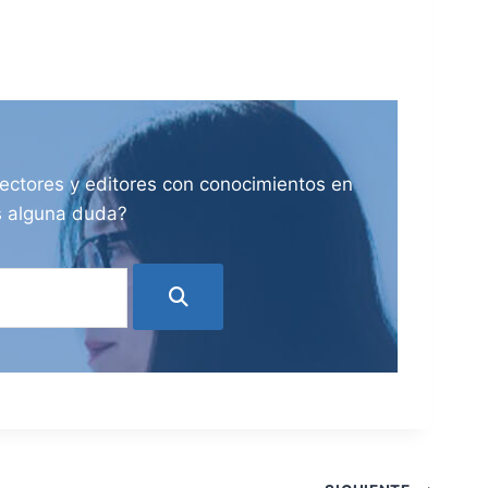
ectores y editores con conocimientos en
es alguna duda?