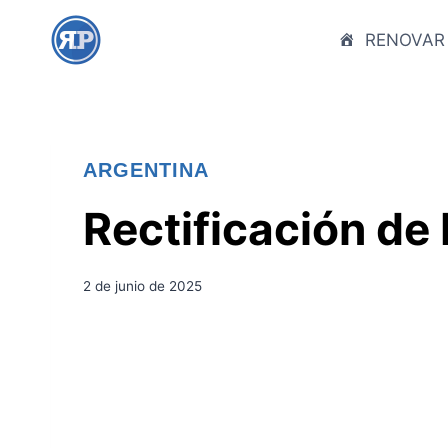
S
a
RENOVAR
l
t
a
r
ARGENTINA
a
l
Rectificación de
c
o
n
2 de junio de 2025
t
e
n
i
d
o