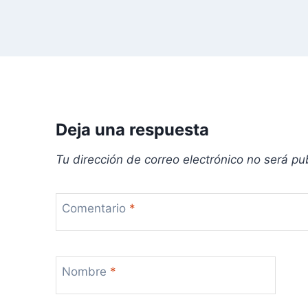
e
e
n
t
r
Deja una respuesta
a
Tu dirección de correo electrónico no será pu
d
Comentario
*
a
s
Nombre
*