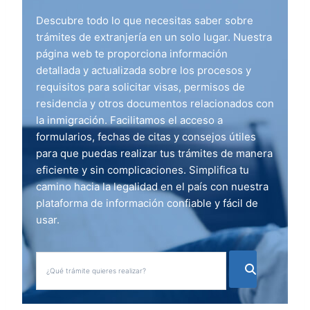
Descubre todo lo que necesitas saber sobre
trámites de extranjería en un solo lugar. Nuestra
página web te proporciona información
detallada y actualizada sobre los procesos y
requisitos para solicitar visas, permisos de
residencia y otros documentos relacionados con
la inmigración. Facilitamos el acceso a
formularios, fechas de citas y consejos útiles
para que puedas realizar tus trámites de manera
eficiente y sin complicaciones. Simplifica tu
camino hacia la legalidad en el país con nuestra
plataforma de información confiable y fácil de
usar.