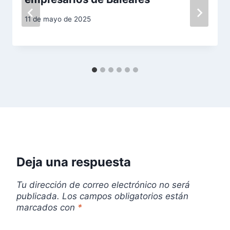
n
11 de mayo de 2025
d
e
e
n
t
r
Deja una respuesta
a
d
Tu dirección de correo electrónico no será
publicada.
Los campos obligatorios están
a
marcados con
*
s