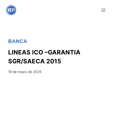
S
a
l
t
a
r
BANCA
a
l
LINEAS ICO –GARANTIA
c
SGR/SAECA 2015
o
n
19 de mayo de 2025
t
e
n
i
d
o