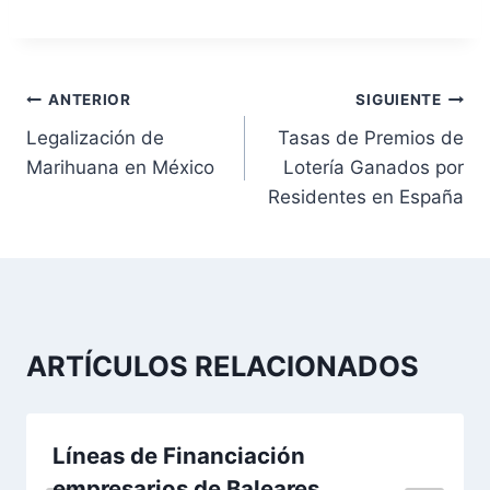
N
ANTERIOR
SIGUIENTE
Legalización de
Tasas de Premios de
a
Marihuana en México
Lotería Ganados por
v
Residentes en España
e
g
a
ARTÍCULOS RELACIONADOS
c
i
Líneas de Financiación
ó
empresarios de Baleares