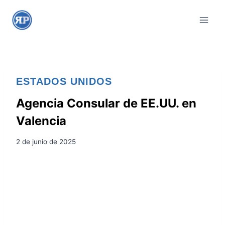
S
a
l
t
a
r
ESTADOS UNIDOS
a
l
Agencia Consular de EE.UU. en
c
Valencia
o
n
2 de junio de 2025
t
e
n
i
d
o