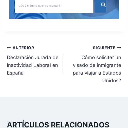
N
ANTERIOR
SIGUIENTE
Declaración Jurada de
Cómo solicitar un
a
Inactividad Laboral en
visado de inmigrante
v
España
para viajar a Estados
Unidos?
e
g
a
c
ARTÍCULOS RELACIONADOS