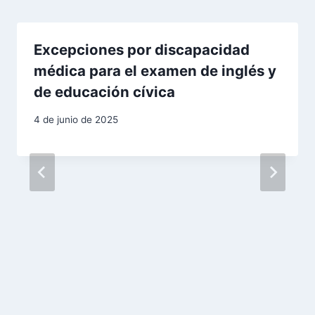
i
ó
Excepciones por discapacidad
n
médica para el examen de inglés y
de educación cívica
d
4 de junio de 2025
e
e
n
t
r
a
d