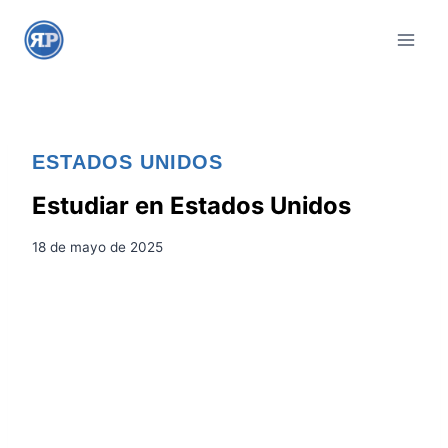
S
a
l
t
a
r
ESTADOS UNIDOS
a
l
Estudiar en Estados Unidos
c
18 de mayo de 2025
o
n
t
e
n
i
d
o