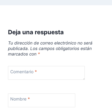
n
t
r
Deja una respuesta
a
d
Tu dirección de correo electrónico no será
publicada.
Los campos obligatorios están
a
marcados con
*
s
Comentario
*
Nombre
*