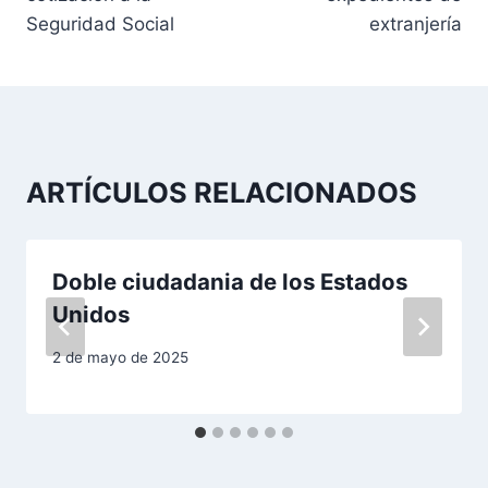
Seguridad Social
extranjería
e
g
a
c
ARTÍCULOS RELACIONADOS
i
ó
Doble ciudadania de los Estados
n
Unidos
d
2 de mayo de 2025
e
e