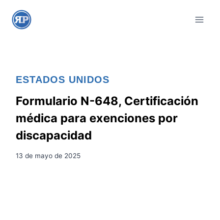
S
a
l
t
a
r
ESTADOS UNIDOS
a
l
Formulario N-648, Certificación
c
médica para exenciones por
o
discapacidad
n
t
13 de mayo de 2025
e
n
i
d
o