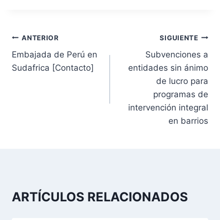
N
ANTERIOR
SIGUIENTE
Embajada de Perú en
Subvenciones a
a
Sudafrica [Contacto]
entidades sin ánimo
v
de lucro para
programas de
e
intervención integral
g
en barrios
a
c
i
ARTÍCULOS RELACIONADOS
ó