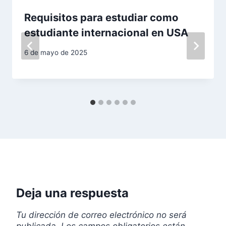
n
Requisitos para estudiar como
d
estudiante internacional en USA
e
6 de mayo de 2025
e
n
t
r
a
d
Deja una respuesta
a
s
Tu dirección de correo electrónico no será