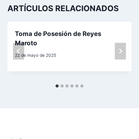
ARTÍCULOS RELACIONADOS
c
i
Toma de Posesión de Reyes
ó
Maroto
n
22 de mayo de 2025
d
e
e
n
t
r