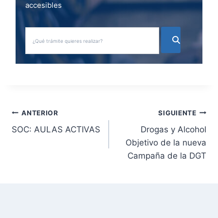
accesibles
N
ANTERIOR
SIGUIENTE
SOC: AULAS ACTIVAS
Drogas y Alcohol
a
Objetivo de la nueva
v
Campaña de la DGT
e
g
a