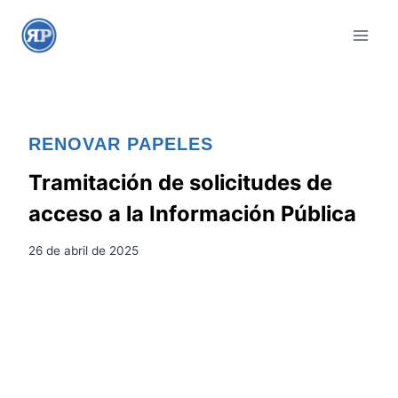
S
a
l
t
a
r
RENOVAR PAPELES
a
l
Tramitación de solicitudes de
c
acceso a la Información Pública
o
n
26 de abril de 2025
t
e
n
i
d
o