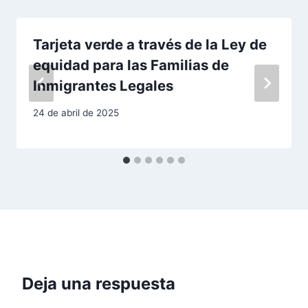
i
Tarjeta verde a través de la Ley de
ó
equidad para las Familias de
n
Inmigrantes Legales
d
24 de abril de 2025
e
e
n
t
r
Deja una respuesta
a