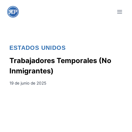
S
a
l
t
a
r
ESTADOS UNIDOS
a
l
Trabajadores Temporales (No
c
Inmigrantes)
o
n
19 de junio de 2025
t
e
n
i
d
o