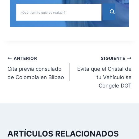
N
ANTERIOR
SIGUIENTE
Cita previa consulado
Evita que el Cristal de
a
de Colombia en Bilbao
tu Vehículo se
v
Congele DGT
e
g
a
ARTÍCULOS RELACIONADOS
c