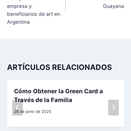
empresa y
Guayana
e
beneficiarios de art en
g
Argentina
a
c
i
ARTÍCULOS RELACIONADOS
ó
n
Cómo Obtener la Green Card a
d
Través de la Familia
e
28 de junio de 2025
e