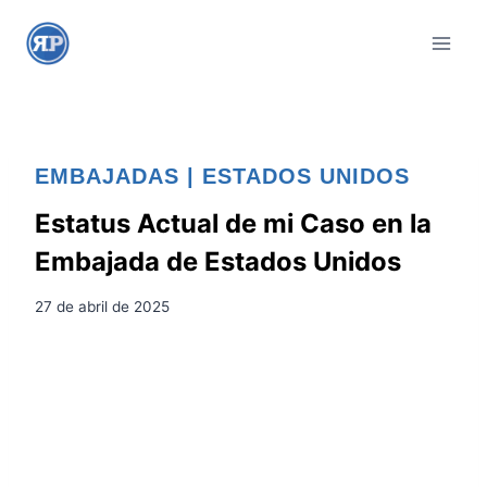
S
a
l
t
a
r
EMBAJADAS
|
ESTADOS UNIDOS
a
l
Estatus Actual de mi Caso en la
c
Embajada de Estados Unidos
o
n
27 de abril de 2025
t
e
n
i
d
o