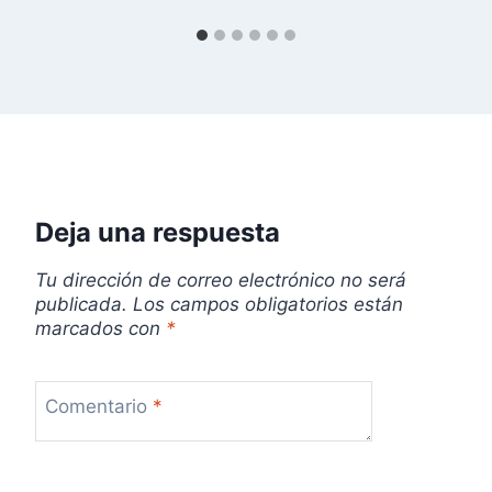
n
t
r
a
d
Deja una respuesta
a
s
Tu dirección de correo electrónico no será
publicada.
Los campos obligatorios están
marcados con
*
Comentario
*