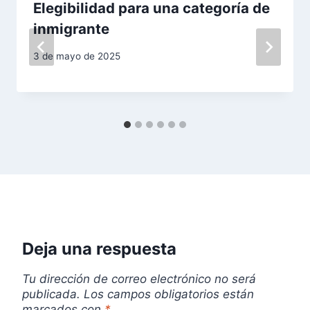
ó
Elegibilidad para una categoría de
n
inmigrante
d
3 de mayo de 2025
e
e
n
t
r
a
Deja una respuesta
d
Tu dirección de correo electrónico no será
a
publicada.
Los campos obligatorios están
marcados con
*