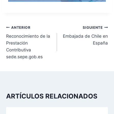
N
ANTERIOR
SIGUIENTE
Reconocimiento de la
Embajada de Chile en
a
Prestación
España
v
Contributiva
sede.sepe.gob.es
e
g
a
c
ARTÍCULOS RELACIONADOS
i