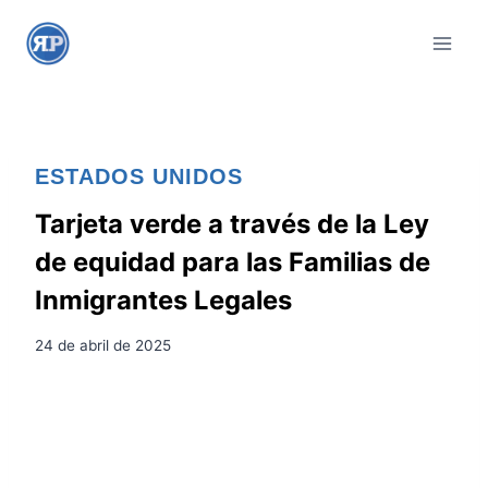
S
a
l
t
a
r
ESTADOS UNIDOS
a
l
Tarjeta verde a través de la Ley
c
de equidad para las Familias de
o
Inmigrantes Legales
n
t
24 de abril de 2025
e
n
i
d
o