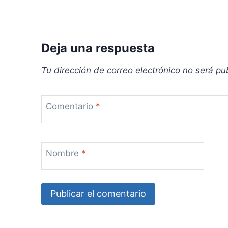
e
n
t
Deja una respuesta
r
Tu dirección de correo electrónico no será pu
a
d
Comentario
*
a
s
Nombre
*