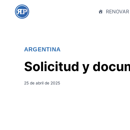
S
a
RENOVAR
l
t
a
r
ARGENTINA
a
l
Solicitud y docu
c
o
n
25 de abril de 2025
t
e
n
i
d
o