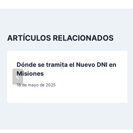
v
e
g
ARTÍCULOS RELACIONADOS
a
c
Dónde se tramita el Nuevo DNI en
i
Misiones
ó
18 de mayo de 2025
n
d
e