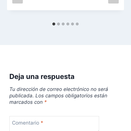
n
d
e
e
n
t
r
Deja una respuesta
a
Tu dirección de correo electrónico no será
publicada.
Los campos obligatorios están
d
marcados con
*
a
s
Comentario
*