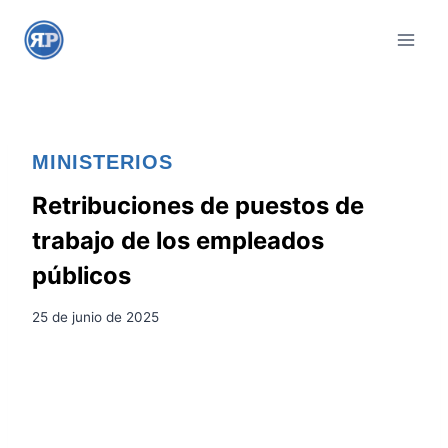
S
a
l
t
a
r
MINISTERIOS
a
l
Retribuciones de puestos de
c
trabajo de los empleados
o
públicos
n
t
25 de junio de 2025
e
n
i
d
o