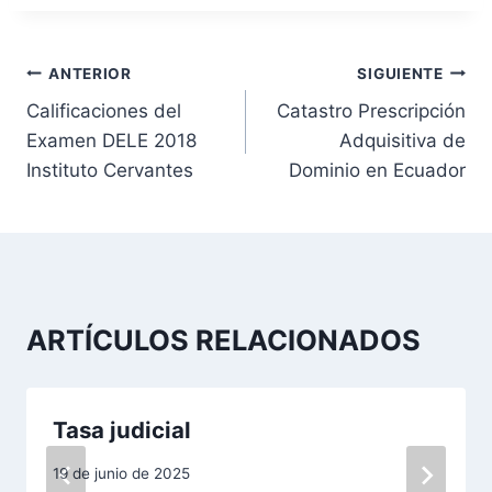
N
ANTERIOR
SIGUIENTE
Calificaciones del
Catastro Prescripción
a
Examen DELE 2018
Adquisitiva de
v
Instituto Cervantes
Dominio en Ecuador
e
g
a
ARTÍCULOS RELACIONADOS
c
i
Tasa judicial
ó
19 de junio de 2025