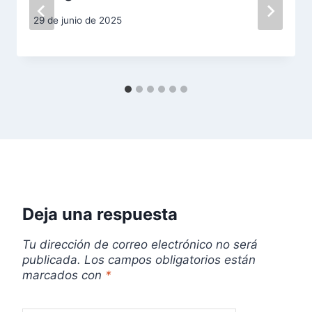
d
29 de junio de 2025
e
e
n
t
r
a
Deja una respuesta
d
Tu dirección de correo electrónico no será
a
publicada.
Los campos obligatorios están
marcados con
*
s