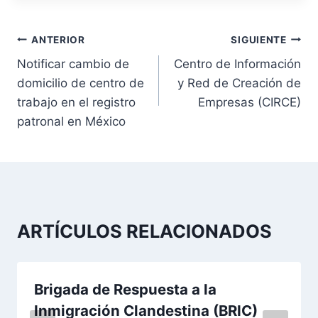
N
ANTERIOR
SIGUIENTE
Notificar cambio de
Centro de Información
a
domicilio de centro de
y Red de Creación de
v
trabajo en el registro
Empresas (CIRCE)
patronal en México
e
g
a
c
ARTÍCULOS RELACIONADOS
i
ó
Brigada de Respuesta a la
n
Inmigración Clandestina (BRIC)