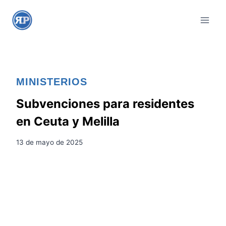
S
a
l
t
a
r
MINISTERIOS
a
l
Subvenciones para residentes
c
en Ceuta y Melilla
o
n
13 de mayo de 2025
t
e
n
i
d
o