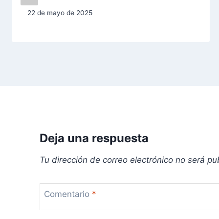
n
22 de mayo de 2025
d
e
e
n
t
r
Deja una respuesta
a
Tu dirección de correo electrónico no será pu
d
a
Comentario
*
s