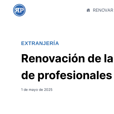
S
a
RENOVAR
l
t
a
r
EXTRANJERÍA
a
l
Renovación de la
c
o
de profesionales
n
t
e
1 de mayo de 2025
n
i
d
o