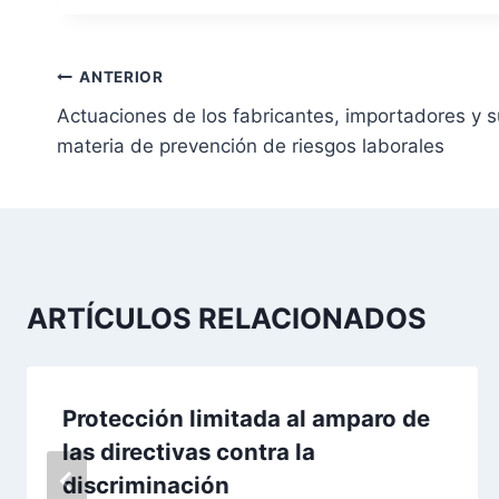
N
ANTERIOR
Actuaciones de los fabricantes, importadores y 
a
materia de prevención de riesgos laborales
v
e
g
a
ARTÍCULOS RELACIONADOS
c
i
Protección limitada al amparo de
las directivas contra la
ó
discriminación