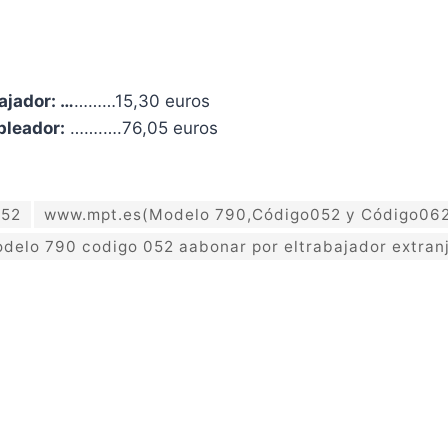
ajador: …
………15,30 euros
pleador:
…….….76,05 euros
052
www.mpt.es(Modelo 790,Código052 y Código06
delo 790 codigo 052 aabonar por eltrabajador extran