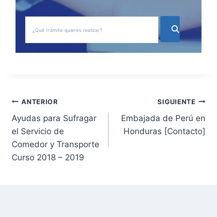
N
ANTERIOR
SIGUIENTE
Ayudas para Sufragar
Embajada de Perú en
a
el Servicio de
Honduras [Contacto]
v
Comedor y Transporte
Curso 2018 – 2019
e
g
a