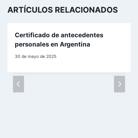
c
ARTÍCULOS RELACIONADOS
i
ó
Certificado de antecedentes
n
personales en Argentina
d
30 de mayo de 2025
e
e
n
t
r
a