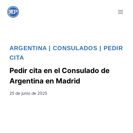
S
a
l
t
a
r
ARGENTINA
|
CONSULADOS
|
PEDIR
a
CITA
l
c
Pedir cita en el Consulado de
o
Argentina en Madrid
n
t
25 de junio de 2025
e
n
i
d
o