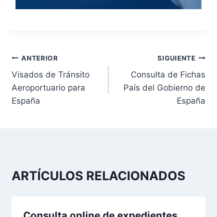
N
ANTERIOR
SIGUIENTE
Visados de Tránsito
Consulta de Fichas
a
Aeroportuario para
País del Gobierno de
v
España
España
e
g
a
ARTÍCULOS RELACIONADOS
c
i
Consulta online de expedientes