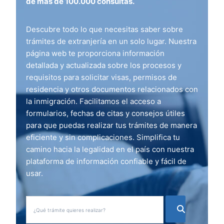
de más de 100.000 consultas.
Descubre todo lo que necesitas saber sobre
trámites de extranjería en un solo lugar. Nuestra
página web te proporciona información
detallada y actualizada sobre los procesos y
requisitos para solicitar visas, permisos de
residencia y otros documentos relacionados con
la inmigración. Facilitamos el acceso a
formularios, fechas de citas y consejos útiles
para que puedas realizar tus trámites de manera
eficiente y sin complicaciones. Simplifica tu
camino hacia la legalidad en el país con nuestra
plataforma de información confiable y fácil de
usar.