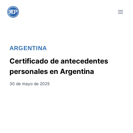
S
a
l
t
a
r
ARGENTINA
a
l
Certificado de antecedentes
c
personales en Argentina
o
n
30 de mayo de 2025
t
e
n
i
d
o