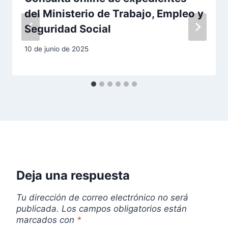
ó
del Ministerio de Trabajo, Empleo y
n
Seguridad Social
d
10 de junio de 2025
e
e
n
t
r
Deja una respuesta
a
d
Tu dirección de correo electrónico no será
publicada.
Los campos obligatorios están
a
marcados con
*