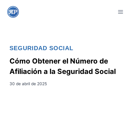
S
a
l
t
a
r
SEGURIDAD SOCIAL
a
l
Cómo Obtener el Número de
c
Afiliación a la Seguridad Social
o
n
30 de abril de 2025
t
e
n
i
d
o