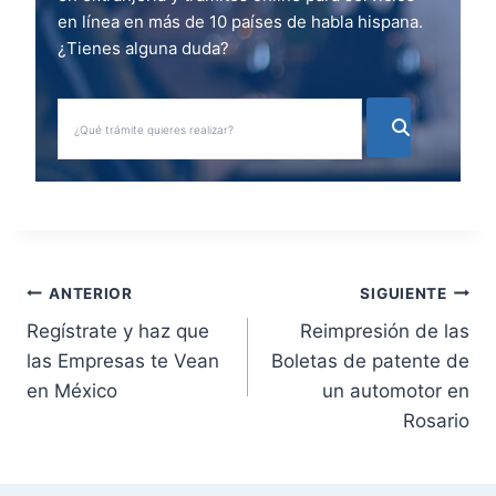
en línea en más de 10 países de habla hispana.
¿Tienes alguna duda?
N
ANTERIOR
SIGUIENTE
Regístrate y haz que
Reimpresión de las
a
las Empresas te Vean
Boletas de patente de
v
en México
un automotor en
Rosario
e
g