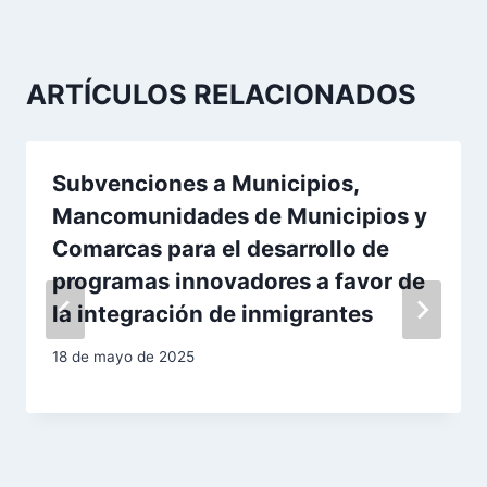
a
c
ARTÍCULOS RELACIONADOS
i
ó
Subvenciones a Municipios,
n
Mancomunidades de Municipios y
Comarcas para el desarrollo de
d
programas innovadores a favor de
e
la integración de inmigrantes
e
18 de mayo de 2025
n
t