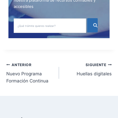
nuestra plataforma de recursos confiables y
accesibles
N
ANTERIOR
SIGUIENTE
Nuevo Programa
Huellas digitales
a
Formación Continua
v
e
g