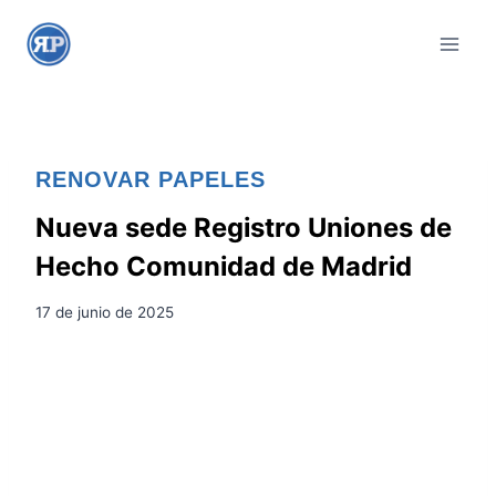
S
a
l
t
a
r
RENOVAR PAPELES
a
l
Nueva sede Registro Uniones de
c
Hecho Comunidad de Madrid
o
n
17 de junio de 2025
t
e
n
i
d
o