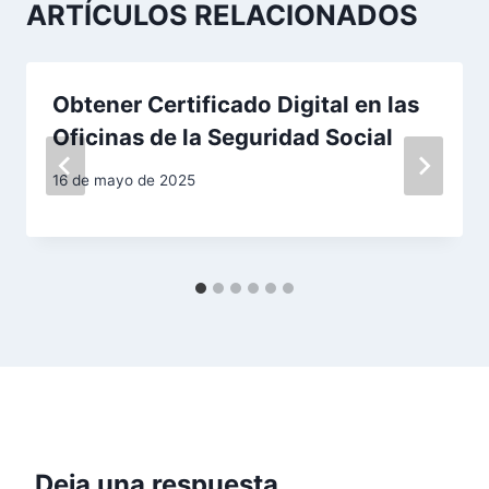
a
ARTÍCULOS RELACIONADOS
c
i
Obtener Certificado Digital en las
Oficinas de la Seguridad Social
ó
16 de mayo de 2025
n
d
e
e
n
t
r
Deja una respuesta