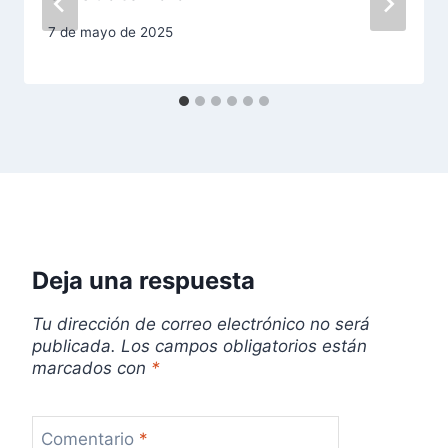
d
7 de mayo de 2025
e
e
n
t
r
a
Deja una respuesta
d
Tu dirección de correo electrónico no será
a
publicada.
Los campos obligatorios están
marcados con
*
s
Comentario
*