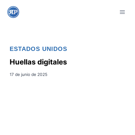
S
a
l
t
a
r
ESTADOS UNIDOS
a
l
Huellas digitales
c
17 de junio de 2025
o
n
t
e
n
i
d
o