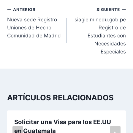
N
ANTERIOR
SIGUIENTE
Nueva sede Registro
siagie.minedu.gob.pe
a
Uniones de Hecho
Registro de
v
Comunidad de Madrid
Estudiantes con
Necesidades
e
Especiales
g
a
c
ARTÍCULOS RELACIONADOS
i
ó
Solicitar una Visa para los EE.UU
n
en Guatemala