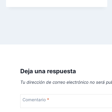
d
e
e
n
t
r
a
Deja una respuesta
d
Tu dirección de correo electrónico no será pu
a
s
Comentario
*