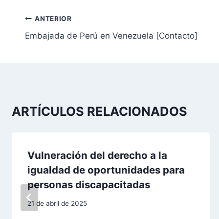
N
ANTERIOR
Embajada de Perú en Venezuela [Contacto]
a
v
e
g
ARTÍCULOS RELACIONADOS
a
c
Vulneración del derecho a la
i
igualdad de oportunidades para
ó
personas discapacitadas
n
21 de abril de 2025