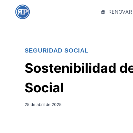
S
a
RENOVAR
l
t
a
r
SEGURIDAD SOCIAL
a
l
Sostenibilidad d
c
o
Social
n
t
e
25 de abril de 2025
n
i
d
o