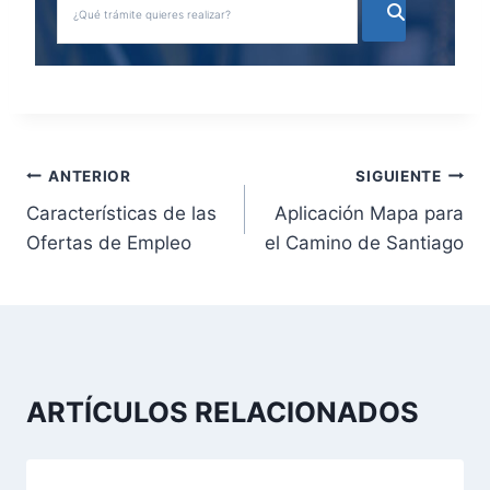
N
ANTERIOR
SIGUIENTE
Características de las
Aplicación Mapa para
a
Ofertas de Empleo
el Camino de Santiago
v
e
g
a
ARTÍCULOS RELACIONADOS
c