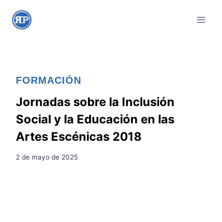
S
a
l
t
a
r
FORMACIÓN
a
l
Jornadas sobre la Inclusión
c
Social y la Educación en las
o
Artes Escénicas 2018
n
t
2 de mayo de 2025
e
n
i
d
o