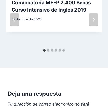
i
Convocatoria MEFP 2.400 Becas
Curso Intensivo de Inglés 2019
ó
21 de junio de 2025
n
d
e
e
n
t
r
a
Deja una respuesta
d
Tu dirección de correo electrónico no será