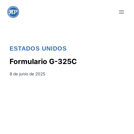
S
a
l
t
a
r
ESTADOS UNIDOS
a
l
Formulario G-325C
c
8 de junio de 2025
o
n
t
e
n
i
d
o