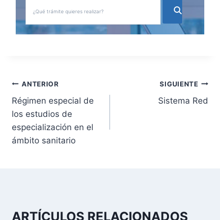
N
ANTERIOR
SIGUIENTE
Régimen especial de
Sistema Red
a
los estudios de
v
especialización en el
ámbito sanitario
e
g
a
c
ARTÍCULOS RELACIONADOS