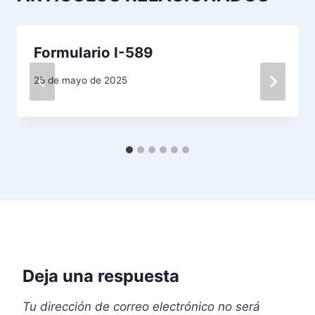
i
ó
Formulario I-589
n
25 de mayo de 2025
d
e
e
n
t
r
Deja una respuesta
a
d
Tu dirección de correo electrónico no será