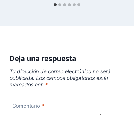
e
e
n
t
r
Deja una respuesta
a
Tu dirección de correo electrónico no será
publicada.
Los campos obligatorios están
d
marcados con
*
a
s
Comentario
*