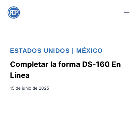
S
a
l
t
a
r
ESTADOS UNIDOS
|
MÉXICO
a
l
Completar la forma DS-160 En
c
Línea
o
n
15 de junio de 2025
t
e
n
i
d
o