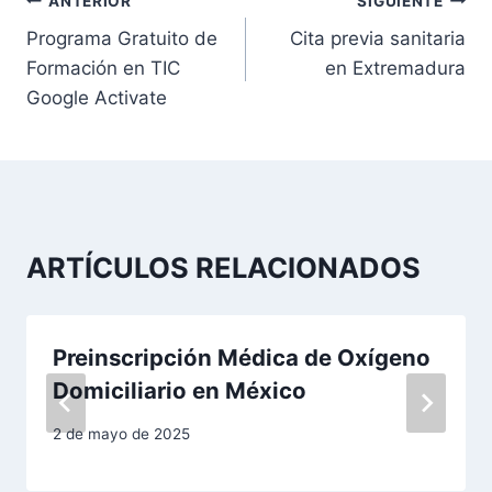
N
ANTERIOR
SIGUIENTE
Programa Gratuito de
Cita previa sanitaria
a
Formación en TIC
en Extremadura
v
Google Activate
e
g
a
ARTÍCULOS RELACIONADOS
c
i
Preinscripción Médica de Oxígeno
ó
Domiciliario en México
n
2 de mayo de 2025
d