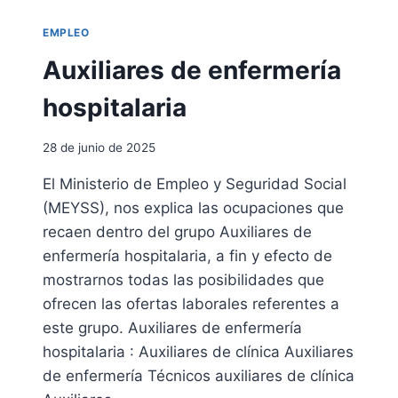
T
O
E
S
EMPLEO
S
E
O
Auxiliares de enfermería
P
I
Í
N
hospitalaria
G
T
R
E
A
28 de junio de 2025
R
F
M
E
El Ministerio de Empleo y Seguridad Social
E
S
(MEYSS), nos explica las ocupaciones que
D
I
recaen dentro del grupo Auxiliares de
A
enfermería hospitalaria, a fin y efecto de
R
mostrarnos todas las posibilidades que
I
ofrecen las ofertas laborales referentes a
O
S
este grupo. Auxiliares de enfermería
E
hospitalaria : Auxiliares de clínica Auxiliares
N
de enfermería Técnicos auxiliares de clínica
C
O