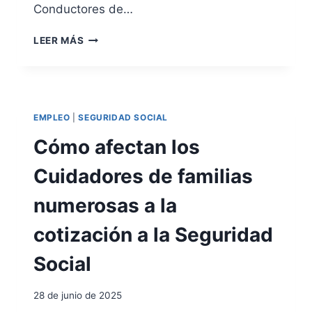
E
Conductores de…
R
C
C
LEER MÁS
E
O
P
N
T
D
O
U
R
C
EMPLEO
|
SEGURIDAD SOCIAL
D
T
E
O
Cómo afectan los
P
R
R
E
Cuidadores de familias
E
S
S
A
numerosas a la
T
S
A
A
cotización a la Seguridad
C
L
I
A
Social
Ó
R
N
I
28 de junio de 2025
P
A