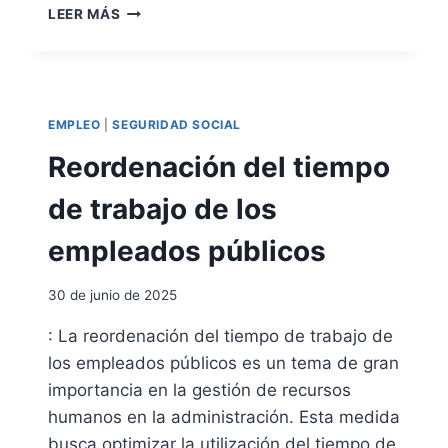
A
N
LEER MÁS
Y
D
U
E
D
R
A
E
4
S
EMPLEO
|
SEGURIDAD SOCIAL
0
I
0
Reordenación del tiempo
D
P
E
A
de trabajo de los
N
R
C
A
empleados públicos
I
P
A
A
A
30 de junio de 2025
R
L
A
A
: La reordenación del tiempo de trabajo de
D
S
los empleados públicos es un tema de gran
O
I
S
importancia en la gestión de recursos
T
U
humanos en la administración. Esta medida
A
busca optimizar la utilización del tiempo de