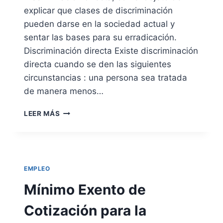
T
explicar que clases de discriminación
J
I
O
pueden darse en la sociedad actual y
E
O
sentar las bases para su erradicación.
M
D
P
Discriminación directa Existe discriminación
E
O
R
directa cuando se den las siguientes
D
E
circunstancias : una persona sea tratada
E
S
T
de manera menos…
I
R
D
A
D
LEER MÁS
E
B
I
N
A
S
C
J
C
I
O
R
A
D
I
C
EMPLEO
E
M
O
L
I
Mínimo Exento de
N
O
N
E
S
A
Cotización para la
X
E
C
C