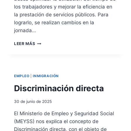
C
los trabajadores y mejorar la eficiencia en
I
la prestación de servicios públicos. Para
Ó
N
lograrlo, se realizan cambios en la
D
jornada…
E
R
R
LEER MÁS
E
E
S
O
I
R
D
D
E
E
N
EMPLEO
|
INMIGRACIÓN
N
C
A
Discriminación directa
I
C
A
I
Y
30 de junio de 2025
Ó
T
N
R
El Ministerio de Empleo y Seguridad Social
D
A
(MEYSS) nos explica el concepto de
E
B
L
Discriminación directa, con el objeto de
A