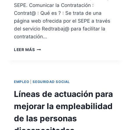
I
E
SEPE. Comunicar la Contratación :
N
P
Contrat@ : Qué es ? : Se trata de una
I
A
D
R
página web ofrecida por el SEPE a través
A
A
del servicio Redtrabaj@ para facilitar la
A
contratación…
U
T
C
Ó
LEER MÁS
O
N
M
O
U
M
N
O
I
S
EMPLEO
|
SEGURIDAD SOCIAL
C
S
A
Líneas de actuación para
I
R
S
L
mejorar la empleabilidad
T
A
E
C
de las personas
M
O
A
N
R