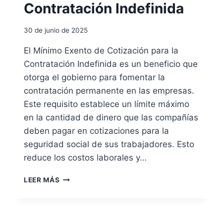
M
I
Contratación Indefinida
E
P
Ó
P
L
N
T
30 de junio de 2025
E
D
U
A
I
A
El Mínimo Exento de Cotización para la
D
R
C
Contratación Indefinida es un beneficio que
O
E
I
S
C
otorga el gobierno para fomentar la
Ó
P
T
contratación permanente en las empresas.
N
Ú
A
D
Este requisito establece un límite máximo
B
E
en la cantidad de dinero que las compañías
L
L
I
deben pagar en cotizaciones para la
A
C
A
seguridad social de sus trabajadores. Esto
O
U
reduce los costos laborales y…
S
T
O
M
LEER MÁS
R
Í
I
N
Z
I
A
M