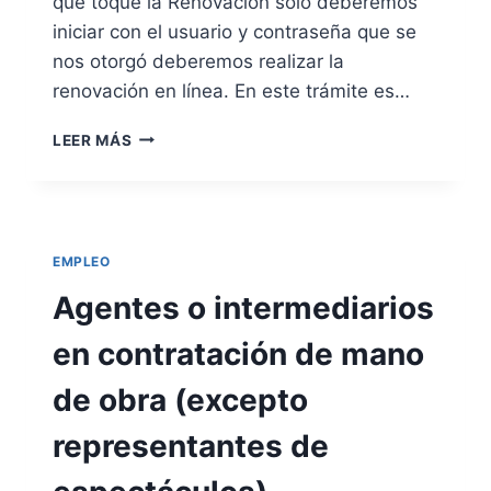
que toque la Renovación solo deberemos
S
C
D
iniciar con el usuario y contraseña que se
I
E
nos otorgó deberemos realizar la
Ó
S
renovación en línea. En este trámite es…
N
O
A
F
R
L
T
LEER MÁS
E
A
W
N
S
A
O
E
R
V
G
E
A
U
Y
EMPLEO
R
R
M
L
Agentes o intermediarios
I
U
A
D
L
D
en contratación de mano
A
T
E
D
I
M
de obra (excepto
S
M
A
O
E
N
representantes de
C
D
D
I
I
A
A
A