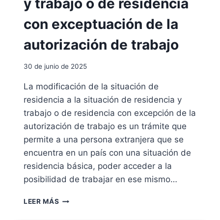
y trabajo o de residencia
A
L
L
con exceptuación de la
:
S
autorización de trabajo
E
R
30 de junio de 2025
V
E
La modificación de la situación de
I
residencia a la situación de residencia y
S
D
trabajo o de residencia con excepción de la
E
autorización de trabajo es un trámite que
L
permite a una persona extranjera que se
S
encuentra en un país con una situación de
O
C
residencia básica, poder acceder a la
P
posibilidad de trabajar en ese mismo…
E
R
M
LEER MÁS
I
O
N
D