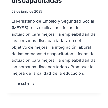
discapacitadas
T
E
R
D
29 de junio de 2025
A
T
El Ministerio de Empleo y Seguridad Social
A
(MEYSS), nos explica las Líneas de
C
I
actuación para mejorar la empleabilidad de
Ó
las personas discapacitadas, con el
N
objetivo de mejorar la integración laboral
:
de las personas discapacitadas. Líneas de
C
O
actuación para mejorar la empleabilidad de
N
las personas discapacitadas : Promover la
T
mejora de la calidad de la educación…
R
A
L
T
LEER MÁS
Í
@
N
E
A