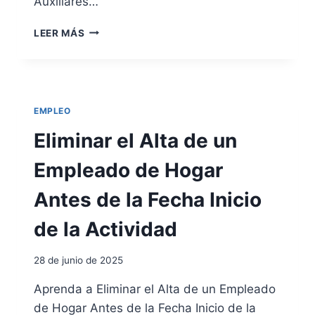
Auxiliares…
N
T
A
LEER MÁS
R
U
A
X
T
I
A
L
C
I
EMPLEO
I
A
Ó
R
Eliminar el Alta de un
N
E
D
S
Empleado de Hogar
E
D
M
E
Antes de la Fecha Inicio
A
E
N
N
de la Actividad
O
F
D
E
28 de junio de 2025
E
R
O
M
Aprenda a Eliminar el Alta de un Empleado
B
E
de Hogar Antes de la Fecha Inicio de la
R
R