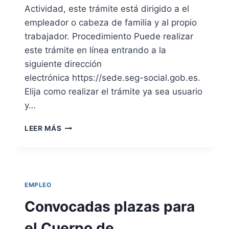
A
Í
Actividad, este trámite está dirigido a el
(
A
empleador o cabeza de familia y al propio
E
H
trabajador. Procedimiento Puede realizar
X
O
este trámite en línea entrando a la
C
S
E
P
siguiente dirección
P
I
electrónica https://sede.seg-social.gob.es.
T
T
Elija como realizar el trámite ya sea usuario
O
A
R
L
y…
E
A
P
R
E
LEER MÁS
R
I
L
E
A
I
S
M
E
I
N
N
EMPLEO
T
A
A
R
Convocadas plazas para
N
E
T
L
el Cuerpo de