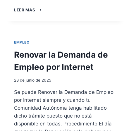
L
I
A
LEER MÁS
A
N
S
A
N
L
U
I
M
S
EMPLEO
E
T
R
A
Renovar la Demanda de
O
S
S
Y
Empleo por Internet
A
D
S
I
28 de junio de 2025
A
S
L
E
Se puede Renovar la Demanda de Empleo
A
Ñ
por Internet siempre y cuando tu
C
A
O
D
Comunidad Autónoma tenga habilitado
T
O
dicho trámite puesto que no está
I
R
disponible en todas. Procedimiento El día
Z
E
A