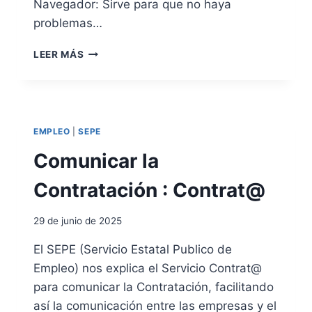
Navegador: Sirve para que no haya
R
A
problemas…
L
A
C
LEER MÁS
C
E
O
R
N
T
T
I
R
F
EMPLEO
|
SEPE
A
I
T
C
Comunicar la
A
A
C
D
Contratación : Contrat@
I
O
Ó
S
29 de junio de 2025
N
O
I
F
El SEPE (Servicio Estatal Publico de
N
T
Empleo) nos explica el Servicio Contrat@
D
W
E
A
para comunicar la Contratación, facilitando
F
R
así la comunicación entre las empresas y el