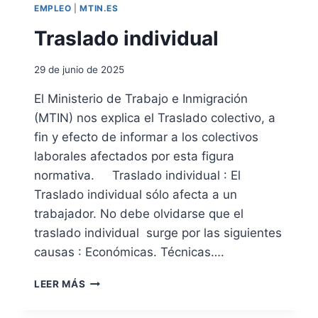
S
EMPLEO
|
MTIN.ES
D
E
Traslado individual
A
C
29 de junio de 2025
T
U
El Ministerio de Trabajo e Inmigración
A
(MTIN) nos explica el Traslado colectivo, a
C
I
fin y efecto de informar a los colectivos
Ó
laborales afectados por esta figura
N
normativa. Traslado individual : El
P
Traslado individual sólo afecta a un
A
R
trabajador. No debe olvidarse que el
A
traslado individual surge por las siguientes
M
causas : Económicas. Técnicas….
E
J
T
O
LEER MÁS
R
R
A
A