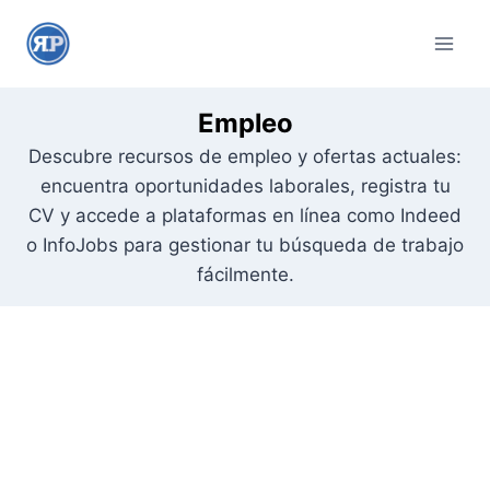
S
a
l
t
Empleo
a
Descubre recursos de empleo y ofertas actuales:
r
encuentra oportunidades laborales, registra tu
a
CV y accede a plataformas en línea como Indeed
l
o InfoJobs para gestionar tu búsqueda de trabajo
c
fácilmente.
o
n
t
e
n
i
d
o