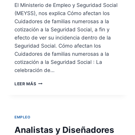
O
D
El Ministerio de Empleo y Seguridad Social
R
O
(MEYSS), nos explica Cómo afectan los
D
S
E
D
Cuidadores de familias numerosas a la
S
E
cotización a la Seguridad Social, a fin y
E
C
efecto de ver su incidencia dentro de la
M
A
Seguridad Social. Cómo afectan los
P
M
L
I
Cuidadores de familias numerosas a la
E
O
cotización a la Seguridad Social : La
O
N
celebración de…
E
S
C
LEER MÁS
Ó
M
O
A
F
EMPLEO
E
C
Analistas y Diseñadores
T