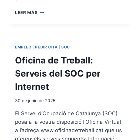
I
L
C
LEER MÁS
I
I
D
T
A
A
D
P
I
R
N
EMPLEO
|
PEDIR CITA
|
SOC
E
T
V
Oficina de Treball:
E
I
R
A
Serveis del SOC per
N
E
A
N
Internet
C
L
I
A
O
30 de junio de 2025
O
N
F
El Servei d’Ocupació de Catalunya (SOC)
A
I
L
posa a la vostra disposició l’Oficina Virtual
C
I
a l’adreça www.oficinadetreball.cat que us
N
ofereix els serveis següents: Informació