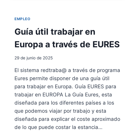
S
R
L
L
A
A
EMPLEO
D
E
O
Guía útil trabajar en
M
I
P
N
Europa a través de EURES
L
D
E
I
A
29 de junio de 2025
V
B
I
I
El sistema redtraba@ a través de programa
D
L
Eures permite disponer de una guía útil
U
I
A
para trabajar en Europa. Guía EURES para
D
L
A
trabajar en EUROPA La Guía Eures, esta
D
diseñada para los diferentes países a los
D
que podemos viajar por trabajo y esta
E
diseñada para explicar el coste aproximado
L
A
de lo que puede costar la estancia…
S