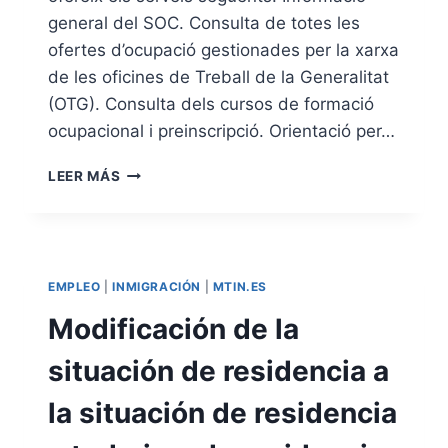
A
general del SOC. Consulta de totes les
D
ofertes d’ocupació gestionades per la xarxa
E
E
de les oficines de Treball de la Generalitat
X
(OTG). Consulta dels cursos de formació
T
ocupacional i preinscripció. Orientació per…
R
A
O
N
LEER MÁS
F
J
I
E
C
R
I
Í
N
A
EMPLEO
|
INMIGRACIÓN
|
MTIN.ES
A
D
D
Modificación de la
E
E
Z
T
situación de residencia a
A
R
M
E
la situación de residencia
O
B
R
A