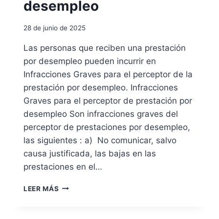
A
desempleo
R
I
28 de junio de 2025
O
C
Las personas que reciben una prestación
O
por desempleo pueden incurrir en
N
C
Infracciones Graves para el perceptor de la
A
prestación por desempleo. Infracciones
P
Graves para el perceptor de prestación por
I
desempleo Son infracciones graves del
T
A
perceptor de prestaciones por desempleo,
L
las siguientes : a) No comunicar, salvo
I
causa justificada, las bajas en las
Z
A
prestaciones en el…
C
I
I
LEER MÁS
Ó
N
N
F
D
R