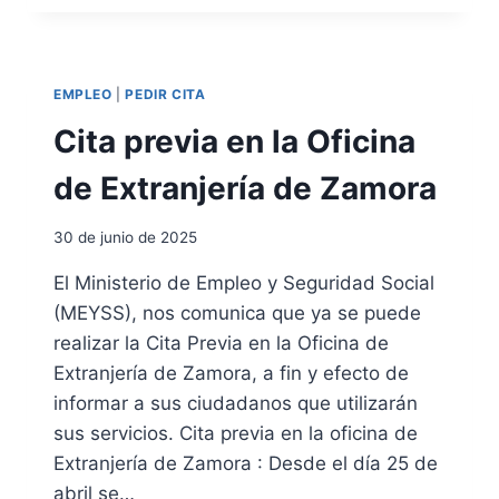
C
Á
L
O
EMPLEO
|
PEDIR CITA
G
O
Cita previa en la Oficina
B
Á
de Extranjería de Zamora
S
I
30 de junio de 2025
C
O
El Ministerio de Empleo y Seguridad Social
P
(MEYSS), nos comunica que ya se puede
A
R
realizar la Cita Previa en la Oficina de
A
Extranjería de Zamora, a fin y efecto de
L
informar a sus ciudadanos que utilizarán
A
sus servicios. Cita previa en la oficina de
M
O
Extranjería de Zamora : Desde el día 25 de
V
abril se…