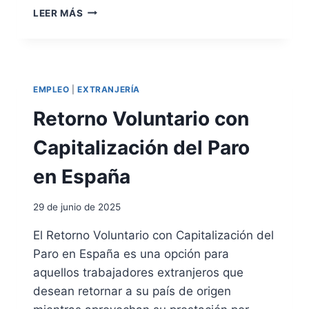
P
G
LEER MÁS
E
U
R
Í
S
A
O
Ú
N
T
EMPLEO
|
EXTRANJERÍA
A
I
S
L
Retorno Voluntario con
D
T
I
R
Capitalización del Paro
S
A
C
B
en España
A
A
P
J
29 de junio de 2025
A
A
C
R
El Retorno Voluntario con Capitalización del
I
E
T
Paro en España es una opción para
N
A
E
aquellos trabajadores extranjeros que
D
U
desean retornar a su país de origen
A
R