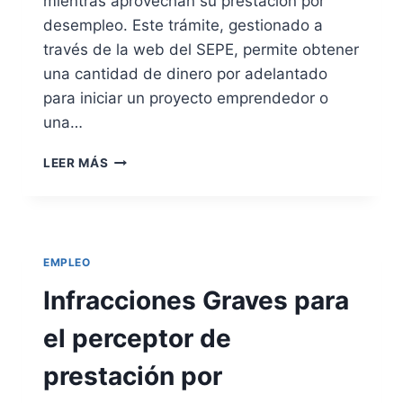
mientras aprovechan su prestación por
S
O
desempleo. Este trámite, gestionado a
P
A
través de la web del SEPE, permite obtener
A
una cantidad de dinero por adelantado
T
para iniciar un proyecto emprendedor o
R
A
una…
V
É
R
LEER MÁS
S
E
D
T
E
O
E
R
U
N
EMPLEO
R
O
E
V
Infracciones Graves para
S
O
L
el perceptor de
U
N
prestación por
T