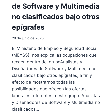
A
de Software y Multimedia
N
L
no clasificados bajo otros
O
S
epígrafes
C
U
28 de junio de 2025
I
D
El Ministerio de Empleo y Seguridad Social
A
(MEYSS), nos explica las ocupaciones que
D
O
recaen dentro del grupoAnalistas y
R
Diseñadores de Software y Multimedia no
E
clasificados bajo otros epígrafes, a fin y
S
efecto de mostrarnos todas las
D
E
posibilidades que ofrecen las ofertas
F
laborales referentes a este grupo. Analistas
A
y Diseñadores de Software y Multimedia no
M
I
clasificados…