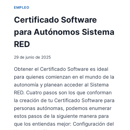
C
O
EMPLEO
I
E
Ó
X
Certificado Software
N
E
D
N
para Autónomos Sistema
E
T
T
O
RED
R
D
A
E
B
29 de junio de 2025
C
A
O
Obtener el Certificado Software es ideal
J
T
O
para quienes comienzan en el mundo de la
I
Z
autonomía y planean acceder al Sistema
A
RED. Cuatro pasos son los que conforman
C
la creación de tu Certificado Software para
I
personas autónomas, podemos enumerar
Ó
N
estos pasos de la siguiente manera para
P
que los entiendas mejor: Configuración del
A