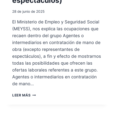
espectáculos)
D
L
N
E
O
28 de junio de 2025
E
C
M
L
El Ministerio de Empleo y Seguridad Social
P
A
(MEYSS), nos explica las ocupaciones que
L
S
E
recaen dentro del grupo Agentes o
I
O
F
intermediarios en contratación de mano de
P
I
obra (excepto representantes de
O
C
espectáculos), a fin y efecto de mostrarnos
R
A
I
todas las posibilidades que ofrecen las
D
N
O
ofertas laborales referentes a este grupo.
T
S
Agentes o intermediarios en contratación
E
B
R
de mano…
A
N
J
E
A
O
LEER MÁS
T
G
O
E
T
N
R