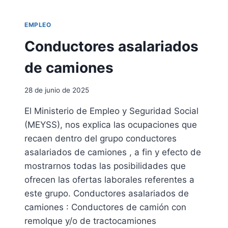
E
A
L
C
EMPLEO
P
C
A
I
Conductores asalariados
R
O
O
N
de camiones
E
E
N
S
28 de junio de 2025
E
G
S
R
El Ministerio de Empleo y Seguridad Social
P
A
(MEYSS), nos explica las ocupaciones que
A
V
Ñ
E
recaen dentro del grupo conductores
A
S
asalariados de camiones , a fin y efecto de
P
mostrarnos todas las posibilidades que
A
ofrecen las ofertas laborales referentes a
R
A
este grupo. Conductores asalariados de
E
camiones : Conductores de camión con
L
remolque y/o de tractocamiones
P