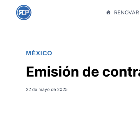
S
a
RENOVAR
l
t
a
r
MÉXICO
a
l
Emisión de contr
c
o
n
22 de mayo de 2025
t
e
n
i
d
o