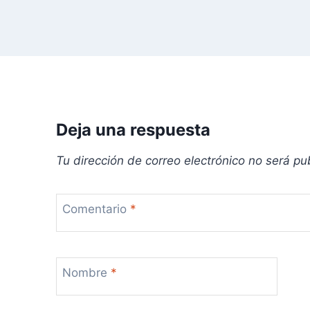
e
e
n
t
r
Deja una respuesta
a
Tu dirección de correo electrónico no será pu
d
Comentario
*
a
s
Nombre
*