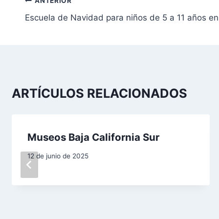
N
ANTERIOR
Escuela de Navidad para niños de 5 a 11 años e
a
v
e
g
ARTÍCULOS RELACIONADOS
a
c
Museos Baja California Sur
i
12 de junio de 2025
ó
n
d