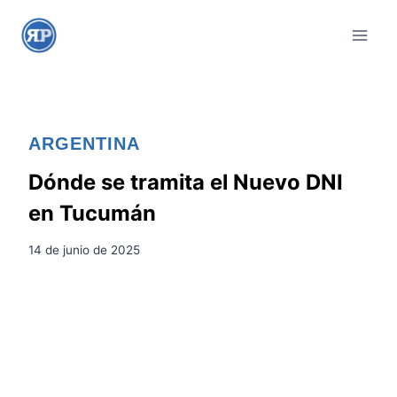
S
a
l
t
a
r
ARGENTINA
a
l
Dónde se tramita el Nuevo DNI
c
en Tucumán
o
n
14 de junio de 2025
t
e
n
i
d
o