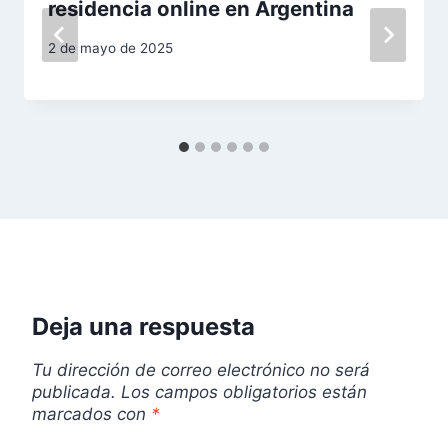
residencia online en Argentina
n
2 de mayo de 2025
d
e
e
n
t
r
Deja una respuesta
a
d
Tu dirección de correo electrónico no será
publicada.
Los campos obligatorios están
a
marcados con
*