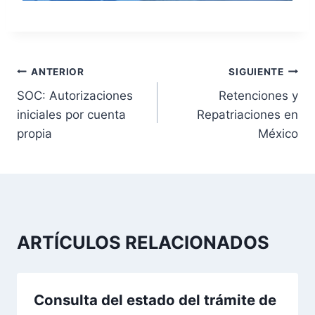
N
ANTERIOR
SIGUIENTE
SOC: Autorizaciones
Retenciones y
a
iniciales por cuenta
Repatriaciones en
v
propia
México
e
g
a
ARTÍCULOS RELACIONADOS
c
i
Consulta del estado del trámite de
ó