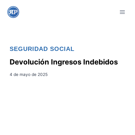
S
a
l
t
a
r
SEGURIDAD SOCIAL
a
l
Devolución Ingresos Indebidos
c
4 de mayo de 2025
o
n
t
e
n
i
d
o