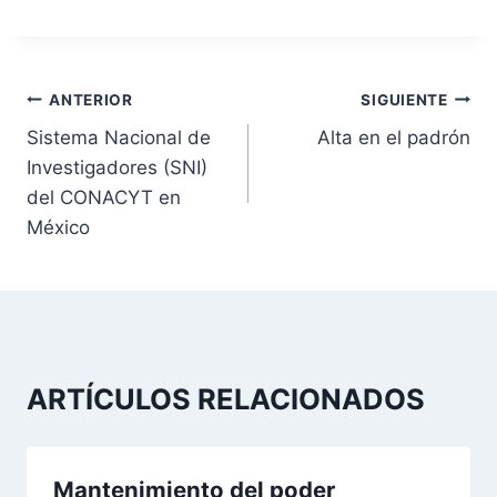
N
ANTERIOR
SIGUIENTE
Sistema Nacional de
Alta en el padrón
a
Investigadores (SNI)
v
del CONACYT en
México
e
g
a
c
ARTÍCULOS RELACIONADOS
i
ó
Mantenimiento del poder