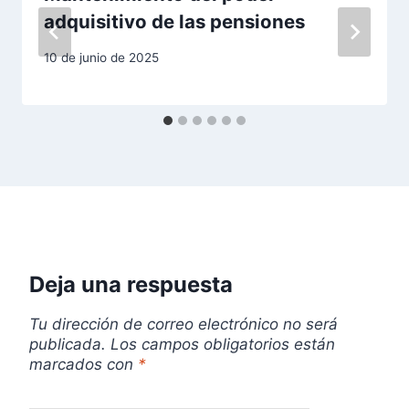
n
adquisitivo de las pensiones
d
10 de junio de 2025
e
e
n
t
r
Deja una respuesta
a
d
Tu dirección de correo electrónico no será
publicada.
Los campos obligatorios están
a
marcados con
*
s