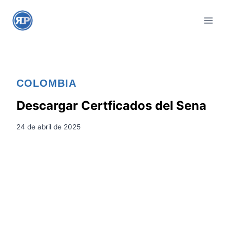
S
a
l
t
a
r
COLOMBIA
a
l
Descargar Certficados del Sena
c
24 de abril de 2025
o
n
t
e
n
i
d
o