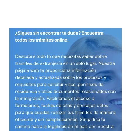
¿Sigues sin encontrar tu duda? Encuentra
todos los trámites online.
Descubre todo lo que necesitas saber sobre
trámites de extranjería en un solo lugar. Nuestra
página web te proporciona información
detallada y actualizada sobre los procesos y
requisitos para solicitar visas, permisos de
residencia y otros documentos relacionados con
la inmigración. Facilitamos el acceso a
formularios, fechas de citas y consejos útiles
para que puedas realizar tus trámites de manera
eficiente y sin complicaciones. Simplifica tu
camino hacia la legalidad en el país con nuestra