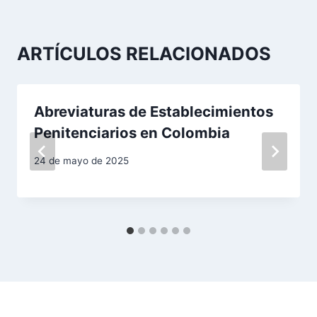
a
c
ARTÍCULOS RELACIONADOS
i
ó
Abreviaturas de Establecimientos
n
Penitenciarios en Colombia
d
24 de mayo de 2025
e
e
n
t
r