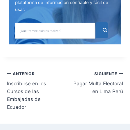
plataforma de información confiable y fácil de
usar.
N
ANTERIOR
SIGUIENTE
Inscribirse en los
Pagar Multa Electoral
a
Cursos de las
en Lima Perú
v
Embajadas de
Ecuador
e
g