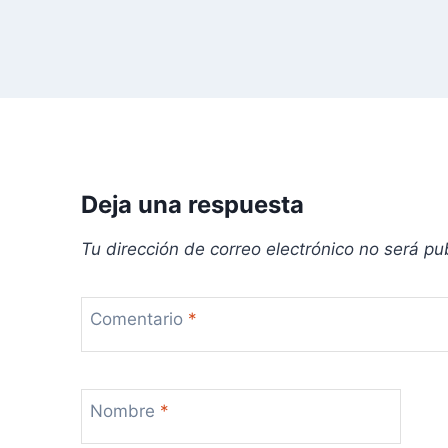
e
e
n
t
r
Deja una respuesta
a
Tu dirección de correo electrónico no será pu
d
a
Comentario
*
s
Nombre
*