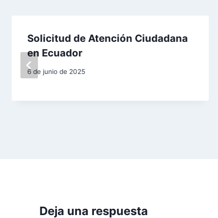
a
c
Solicitud de Atención Ciudadana
i
en Ecuador
ó
6 de junio de 2025
n
d
e
e
n
t
r
Deja una respuesta