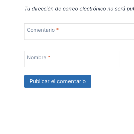
a
Tu dirección de correo electrónico no será pu
d
Comentario
*
a
s
Nombre
*