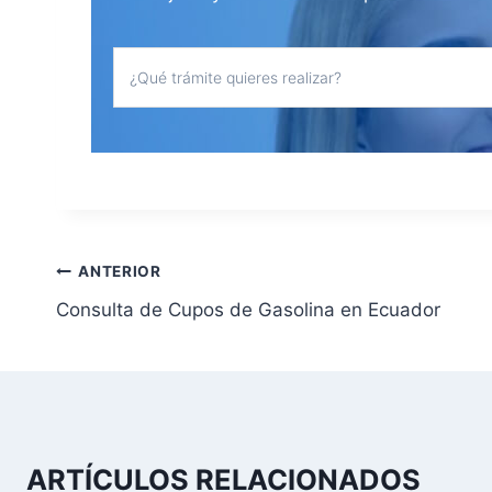
N
ANTERIOR
Consulta de Cupos de Gasolina en Ecuador
a
v
e
g
ARTÍCULOS RELACIONADOS