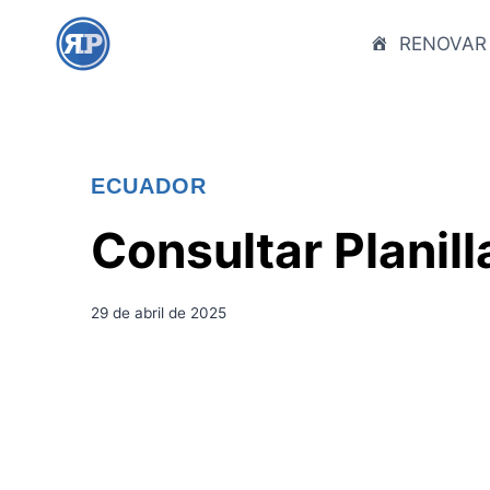
S
a
RENOVAR
l
t
a
r
ECUADOR
a
l
Consultar Planil
c
o
n
29 de abril de 2025
t
e
n
i
d
o