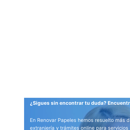
¿Sigues sin encontrar tu duda? Encuentra
En Renovar Papeles hemos resuelto más de 
extranjería y trámites online para servici