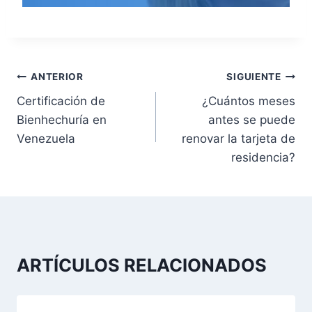
N
ANTERIOR
SIGUIENTE
Certificación de
¿Cuántos meses
a
Bienhechuría en
antes se puede
v
Venezuela
renovar la tarjeta de
residencia?
e
g
a
c
ARTÍCULOS RELACIONADOS
i