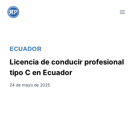
S
a
l
t
a
r
ECUADOR
a
l
Licencia de conducir profesional
c
tipo C en Ecuador
o
n
24 de mayo de 2025
t
e
n
i
d
o