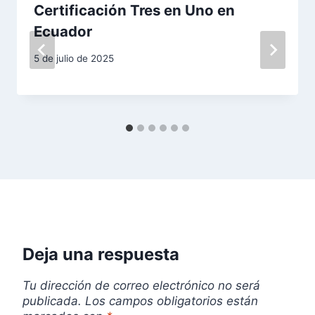
ó
Certificación Tres en Uno en
n
Ecuador
d
5 de julio de 2025
e
e
n
t
r
a
Deja una respuesta
d
Tu dirección de correo electrónico no será
a
publicada.
Los campos obligatorios están