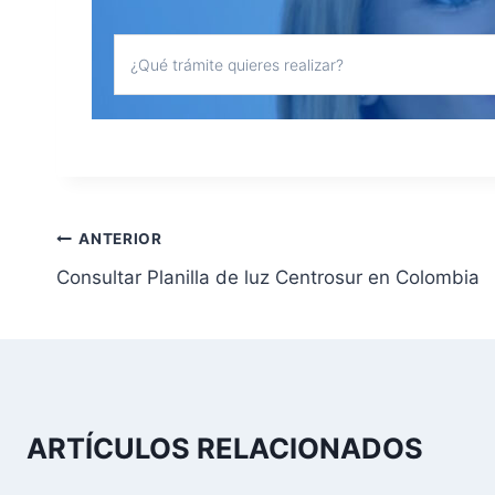
N
ANTERIOR
Consultar Planilla de luz Centrosur en Colombia
a
v
e
g
ARTÍCULOS RELACIONADOS
a