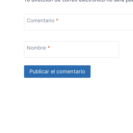
d
Comentario
*
a
s
Nombre
*