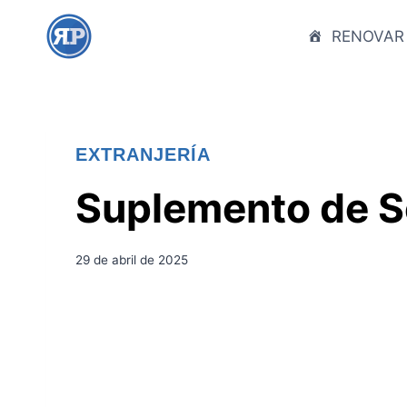
S
a
RENOVAR
l
t
a
r
EXTRANJERÍA
a
l
Suplemento de S
c
o
n
29 de abril de 2025
t
e
n
i
d
o