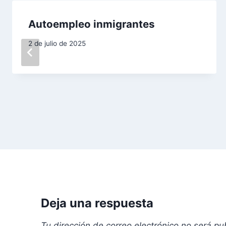
c
Autoempleo inmigrantes
i
2 de julio de 2025
ó
n
d
e
e
n
t
r
Deja una respuesta
a
Tu dirección de correo electrónico no será pu