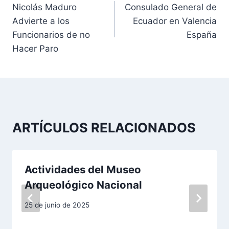
Nicolás Maduro
Consulado General de
a
Advierte a los
Ecuador en Valencia
v
Funcionarios de no
España
Hacer Paro
e
g
a
c
ARTÍCULOS RELACIONADOS
i
ó
Actividades del Museo
n
Arqueológico Nacional
d
25 de junio de 2025
e