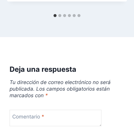
e
n
t
r
a
Deja una respuesta
d
Tu dirección de correo electrónico no será
a
publicada.
Los campos obligatorios están
marcados con
*
s
Comentario
*