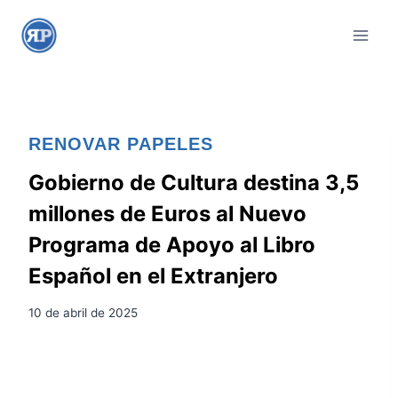
S
a
l
t
a
r
RENOVAR PAPELES
a
l
Gobierno de Cultura destina 3,5
c
millones de Euros al Nuevo
o
Programa de Apoyo al Libro
n
Español en el Extranjero
t
e
10 de abril de 2025
n
i
d
o