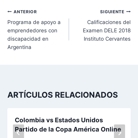
N
ANTERIOR
SIGUIENTE
Programa de apoyo a
Calificaciones del
a
emprendedores con
Examen DELE 2018
v
discapacidad en
Instituto Cervantes
Argentina
e
g
a
c
ARTÍCULOS RELACIONADOS
i
ó
Colombia vs Estados Unidos
n
Partido de la Copa América Online