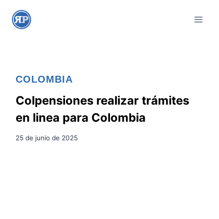
S
a
l
t
a
r
COLOMBIA
a
l
Colpensiones realizar trámites
c
en linea para Colombia
o
n
25 de junio de 2025
t
e
n
i
d
o