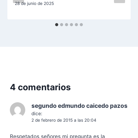
d
28 de junio de 2025
e
e
n
t
r
a
4 comentarios
d
segundo edmundo caicedo pazos
a
dice:
s
2 de febrero de 2015 a las 20:04
Respetados señores mi pregunta es la